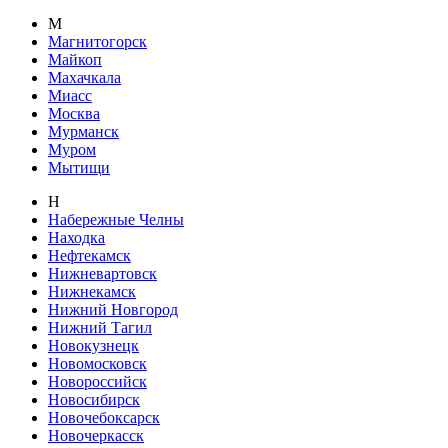
М
Магнитогорск
Майкоп
Махачкала
Миасс
Москва
Мурманск
Муром
Мытищи
Н
Набережные Челны
Находка
Нефтекамск
Нижневартовск
Нижнекамск
Нижний Новгород
Нижний Тагил
Новокузнецк
Новомосковск
Новороссийск
Новосибирск
Новочебоксарск
Новочеркасск