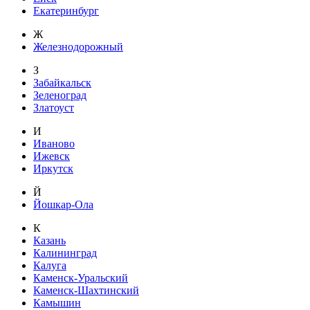
Екатеринбург
Ж
Железнодорожный
З
Забайкальск
Зеленоград
Златоуст
И
Иваново
Ижевск
Иркутск
Й
Йошкар-Ола
К
Казань
Калининград
Калуга
Каменск-Уральский
Каменск-Шахтинский
Камышин