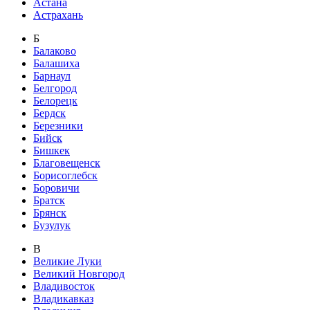
Астана
Астрахань
Б
Балаково
Балашиха
Барнаул
Белгород
Белорецк
Бердск
Березники
Бийск
Бишкек
Благовещенск
Борисоглебск
Боровичи
Братск
Брянск
Бузулук
В
Великие Луки
Великий Новгород
Владивосток
Владикавказ