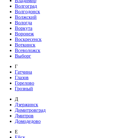
Владимир
Волгоград
Волгодонск
Волжский
Вологда
Воркута
Воронеж
Воскресенск
Воткинск
Всеволожск
Выборг
Г
Гатчина
Глазов
Горелово
Грозный
Д
Дзержинск
Димитровград
Дмитров
Домодедово
Е
Ейск