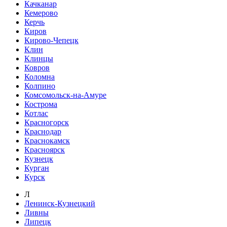
Качканар
Кемерово
Керчь
Киров
Кирово-Чепецк
Клин
Клинцы
Ковров
Коломна
Колпино
Комсомольск-на-Амуре
Кострома
Котлас
Красногорск
Краснодар
Краснокамск
Красноярск
Кузнецк
Курган
Курск
Л
Ленинск-Кузнецкий
Ливны
Липецк