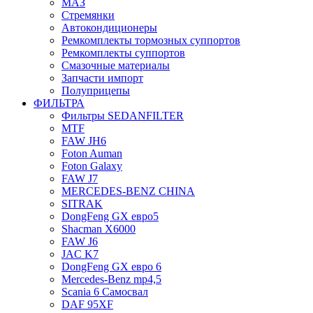
МАЗ
Стремянки
Автокондиционеры
Ремкомплекты тормозных суппортов
Ремкомплекты суппортов
Смазочные материалы
Запчасти импорт
Полуприцепы
ФИЛЬТРА
Фильтры SEDANFILTER
MTF
FAW JH6
Foton Auman
Foton Galaxy
FAW J7
MERCEDES-BENZ CHINA
SITRAK
DongFeng GX евро5
Shacman X6000
FAW J6
JAC K7
DongFeng GX евро 6
Mercedes-Benz mp4,5
Scania 6 Самосвал
DAF 95XF