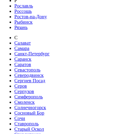
Р
Рославль
Россошь
Ростов-на-Дону
Рыбинск
Рязань
С
Салават
Самара
Санкт-Петербург
Саранск
Саратов
Севастополь
Северодвинск
Сергиев Посад
Серов
Серпухов
Симферополь
Смоленск
Солнечногорск
Сосновый Бор
Сочи
Ставрополь
Старый Оскол