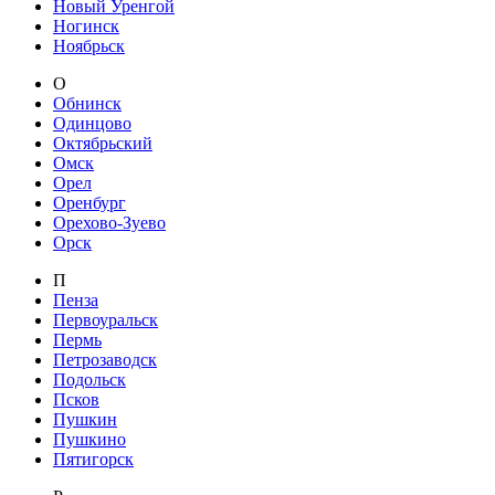
Новый Уренгой
Ногинск
Ноябрьск
О
Обнинск
Одинцово
Октябрьский
Омск
Орел
Оренбург
Орехово-Зуево
Орск
П
Пенза
Первоуральск
Пермь
Петрозаводск
Подольск
Псков
Пушкин
Пушкино
Пятигорск