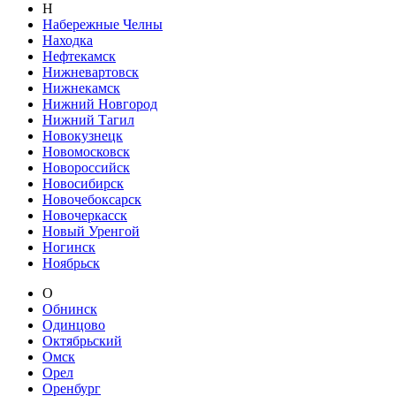
Н
Набережные Челны
Находка
Нефтекамск
Нижневартовск
Нижнекамск
Нижний Новгород
Нижний Тагил
Новокузнецк
Новомосковск
Новороссийск
Новосибирск
Новочебоксарск
Новочеркасск
Новый Уренгой
Ногинск
Ноябрьск
О
Обнинск
Одинцово
Октябрьский
Омск
Орел
Оренбург