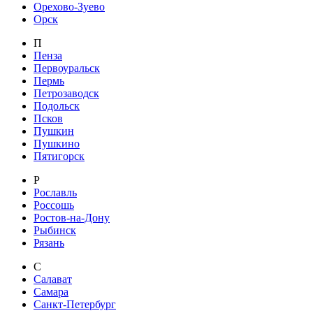
Орехово-Зуево
Орск
П
Пенза
Первоуральск
Пермь
Петрозаводск
Подольск
Псков
Пушкин
Пушкино
Пятигорск
Р
Рославль
Россошь
Ростов-на-Дону
Рыбинск
Рязань
С
Салават
Самара
Санкт-Петербург