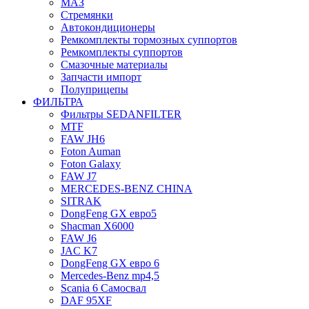
МАЗ
Стремянки
Автокондиционеры
Ремкомплекты тормозных суппортов
Ремкомплекты суппортов
Смазочные материалы
Запчасти импорт
Полуприцепы
ФИЛЬТРА
Фильтры SEDANFILTER
MTF
FAW JH6
Foton Auman
Foton Galaxy
FAW J7
MERCEDES-BENZ CHINA
SITRAK
DongFeng GX евро5
Shacman X6000
FAW J6
JAC K7
DongFeng GX евро 6
Mercedes-Benz mp4,5
Scania 6 Самосвал
DAF 95XF