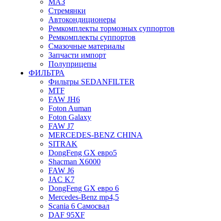
МАЗ
Стремянки
Автокондиционеры
Ремкомплекты тормозных суппортов
Ремкомплекты суппортов
Смазочные материалы
Запчасти импорт
Полуприцепы
ФИЛЬТРА
Фильтры SEDANFILTER
MTF
FAW JH6
Foton Auman
Foton Galaxy
FAW J7
MERCEDES-BENZ CHINA
SITRAK
DongFeng GX евро5
Shacman X6000
FAW J6
JAC K7
DongFeng GX евро 6
Mercedes-Benz mp4,5
Scania 6 Самосвал
DAF 95XF