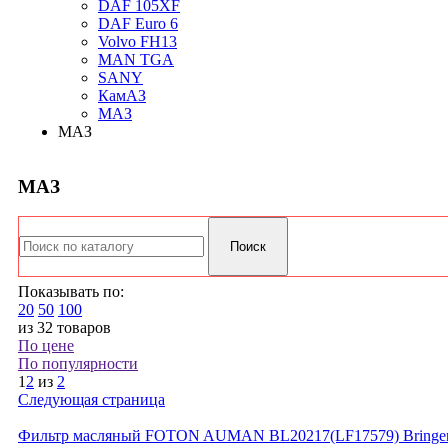
DAF 105XF
DAF Euro 6
Volvo FH13
MAN TGA
SANY
КамАЗ
МАЗ
МАЗ
МАЗ
Показывать по:
20
50
100
из 32 товаров
По цене
По популярности
1
2
из
2
Следующая страница
Фильтр масляный FOTON AUMAN BL20217(LF17579) Bringer