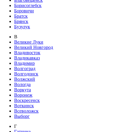
Благовещенск
Борисоглебск
Боровичи
Братск
Брянск
Бузулук
В
Великие Луки
Великий Новгород
Владивосток
Владикавказ
Владимир
Волгоград
Волгодонск
Волжский
Вологда
Воркута
Воронеж
Воскресенск
Воткинск
Всеволожск
Выборг
Г
Гатчина