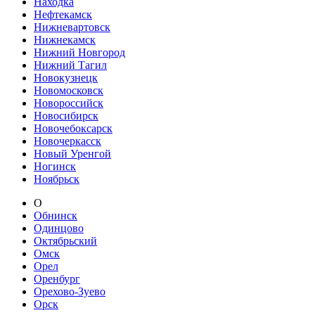
Находка
Нефтекамск
Нижневартовск
Нижнекамск
Нижний Новгород
Нижний Тагил
Новокузнецк
Новомосковск
Новороссийск
Новосибирск
Новочебоксарск
Новочеркасск
Новый Уренгой
Ногинск
Ноябрьск
О
Обнинск
Одинцово
Октябрьский
Омск
Орел
Оренбург
Орехово-Зуево
Орск