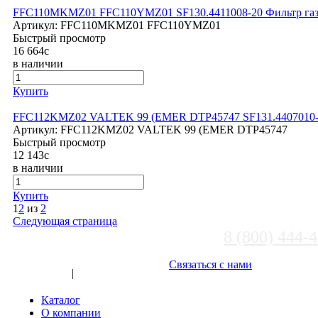
FFC110MKMZ01 FFC110YMZ01 SF130.4411008-20 Фильтр газо
Артикул:
FFC110MKMZ01 FFC110YMZ01
Быстрый просмотр
16 664
c
в наличии
Купить
FFC112KMZ02 VALTEK 99 (EMER DTP45747 SF131.4407010-01
Артикул:
FFC112KMZ02 VALTEK 99 (EMER DTP45747
Быстрый просмотр
12 143
c
в наличии
Купить
1
2
из
2
Следующая страница
8 (800) 444-
Выберите город
Связаться с нами
Вход
|
Регистрация
Каталог
О компании