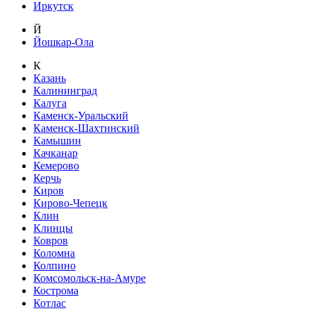
Иркутск
Й
Йошкар-Ола
К
Казань
Калининград
Калуга
Каменск-Уральский
Каменск-Шахтинский
Камышин
Качканар
Кемерово
Керчь
Киров
Кирово-Чепецк
Клин
Клинцы
Ковров
Коломна
Колпино
Комсомольск-на-Амуре
Кострома
Котлас