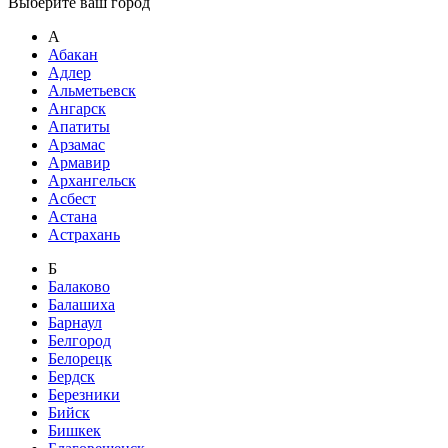
Выберите ваш город
А
Абакан
Адлер
Альметьевск
Ангарск
Апатиты
Арзамас
Армавир
Архангельск
Асбест
Астана
Астрахань
Б
Балаково
Балашиха
Барнаул
Белгород
Белорецк
Бердск
Березники
Бийск
Бишкек