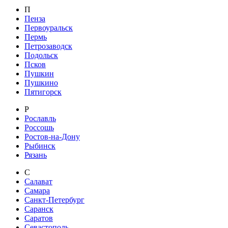
П
Пенза
Первоуральск
Пермь
Петрозаводск
Подольск
Псков
Пушкин
Пушкино
Пятигорск
Р
Рославль
Россошь
Ростов-на-Дону
Рыбинск
Рязань
С
Салават
Самара
Санкт-Петербург
Саранск
Саратов
Севастополь