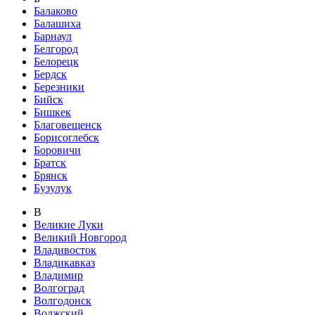
Балаково
Балашиха
Барнаул
Белгород
Белорецк
Бердск
Березники
Бийск
Бишкек
Благовещенск
Борисоглебск
Боровичи
Братск
Брянск
Бузулук
В
Великие Луки
Великий Новгород
Владивосток
Владикавказ
Владимир
Волгоград
Волгодонск
Волжский