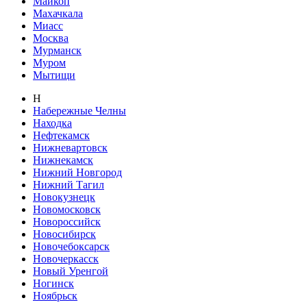
Майкоп
Махачкала
Миасс
Москва
Мурманск
Муром
Мытищи
Н
Набережные Челны
Находка
Нефтекамск
Нижневартовск
Нижнекамск
Нижний Новгород
Нижний Тагил
Новокузнецк
Новомосковск
Новороссийск
Новосибирск
Новочебоксарск
Новочеркасск
Новый Уренгой
Ногинск
Ноябрьск