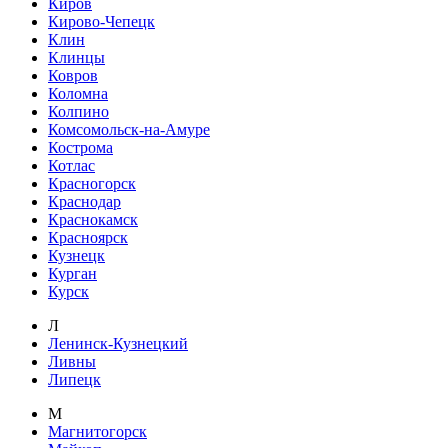
Киров
Кирово-Чепецк
Клин
Клинцы
Ковров
Коломна
Колпино
Комсомольск-на-Амуре
Кострома
Котлас
Красногорск
Краснодар
Краснокамск
Красноярск
Кузнецк
Курган
Курск
Л
Ленинск-Кузнецкий
Ливны
Липецк
М
Магнитогорск