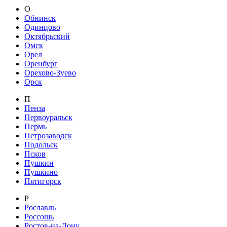
О
Обнинск
Одинцово
Октябрьский
Омск
Орел
Оренбург
Орехово-Зуево
Орск
П
Пенза
Первоуральск
Пермь
Петрозаводск
Подольск
Псков
Пушкин
Пушкино
Пятигорск
Р
Рославль
Россошь
Ростов-на-Дону