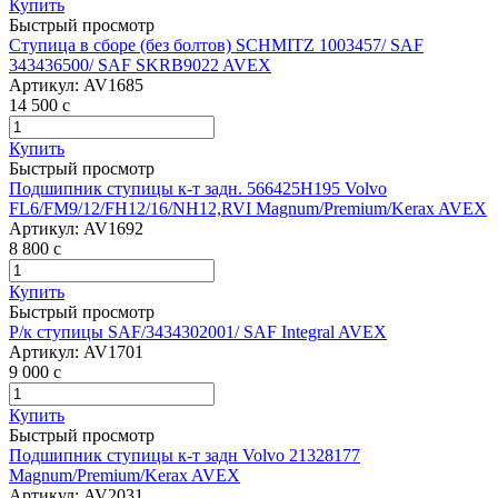
Купить
Быстрый просмотр
Ступица в сборе (без болтов) SCHMITZ 1003457/ SAF
343436500/ SAF SKRB9022 AVEX
Артикул:
AV1685
14 500
c
Купить
Быстрый просмотр
Подшипник ступицы к-т задн. 566425H195 Volvo
FL6/FM9/12/FH12/16/NH12,RVI Magnum/Premium/Kerax AVEX
Артикул:
AV1692
8 800
c
Купить
Быстрый просмотр
Р/к ступицы SAF/3434302001/ SAF Integral AVEX
Артикул:
AV1701
9 000
c
Купить
Быстрый просмотр
Подшипник ступицы к-т задн Volvo 21328177
Magnum/Premium/Kerax AVEX
Артикул:
AV2031