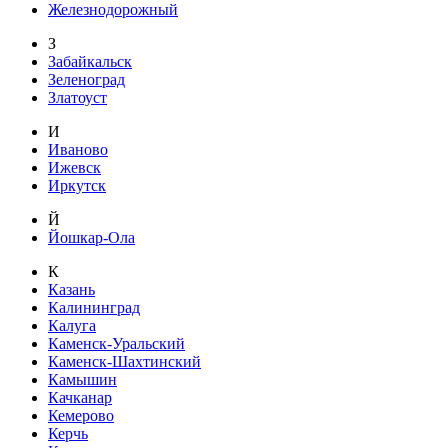
Железнодорожный
З
Забайкальск
Зеленоград
Златоуст
И
Иваново
Ижевск
Иркутск
Й
Йошкар-Ола
К
Казань
Калининград
Калуга
Каменск-Уральский
Каменск-Шахтинский
Камышин
Качканар
Кемерово
Керчь