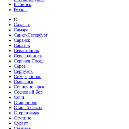
Рыбинск
Рязань
С
Салават
Самара
Санкт-Петербург
Саранск
Саратов
Севастополь
Северодвинск
Сергиев Посад
Серов
Серпухов
Симферополь
Смоленск
Солнечногорск
Сосновый Бор
Сочи
Ставрополь
Старый Оскол
Стерлитамак
Ступино
Сургут
Сызрань