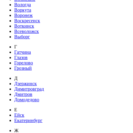
Вологда
Воркута
Воронеж
Воскресенск
Воткинск
Всеволожск
Выборг
Г
Гатчина
Глазов
Горелово
Грозный
Д
Дзержинск
Димитровград
Дмитров
Домодедово
Е
Ейск
Екатеринбург
Ж