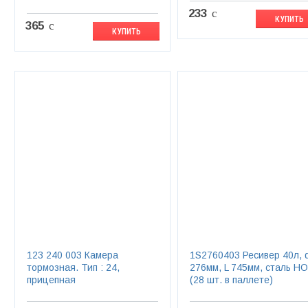
233
c
КУПИТЬ
365
c
КУПИТЬ
123 240 003 Камера
1S2760403 Ресивер 40л, 
тормозная. Тип : 24,
276мм, L 745мм, сталь HO
прицепная
(28 шт. в паллете)