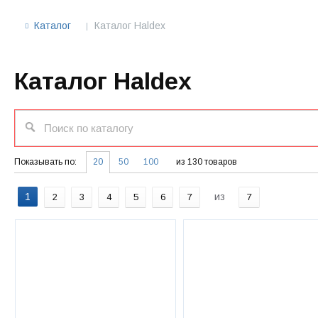
Каталог
Каталог Haldex
Каталог Haldex
Показывать по:
20
50
100
из 130 товаров
1
из
2
3
4
5
6
7
7