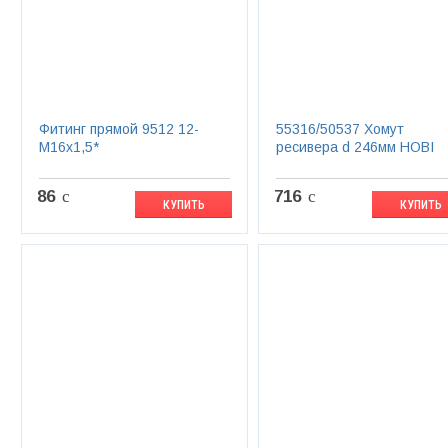
Фитинг прямой 9512 12-
55316/50537 Хомут
М16х1,5*
ресивера d 246мм HOBI
86
c
716
c
КУПИТЬ
КУПИТЬ