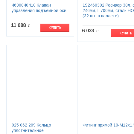
4630840410 Клапан
1S2460302 Ресивер 30л, 
управления подъемной оси
246мм, L 700мм, сталь HO
(32 шт. в паллете)
11 088
c
КУПИТЬ
6 033
c
КУПИТЬ
025 062 209 Кольцо
Фитинг прямой 10-М12х1,
уплотнительное