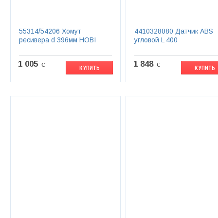
55314/54206 Хомут
4410328080 Датчик ABS
ресивера d 396мм HOBI
угловой L 400
1 005
c
1 848
c
КУПИТЬ
КУПИТЬ