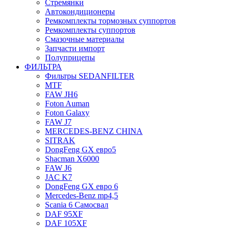
Стремянки
Автокондиционеры
Ремкомплекты тормозных суппортов
Ремкомплекты суппортов
Смазочные материалы
Запчасти импорт
Полуприцепы
ФИЛЬТРА
Фильтры SEDANFILTER
MTF
FAW JH6
Foton Auman
Foton Galaxy
FAW J7
MERCEDES-BENZ CHINA
SITRAK
DongFeng GX евро5
Shacman X6000
FAW J6
JAC K7
DongFeng GX евро 6
Mercedes-Benz mp4,5
Scania 6 Самосвал
DAF 95XF
DAF 105XF