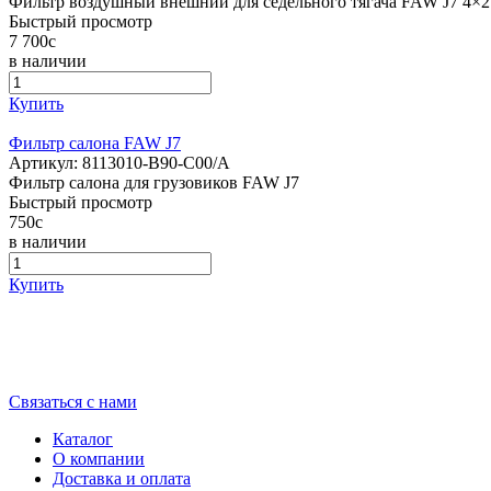
Фильтр воздушный внешний для седельного тягача FAW J7 4×
Быстрый просмотр
7 700
c
в наличии
Купить
Фильтр салона FAW J7
Артикул:
8113010-В90-С00/A
Фильтр салона для грузовиков FAW J7
Быстрый просмотр
750
c
в наличии
Купить
Выберите город
Связаться с нами
Каталог
О компании
Доставка и оплата