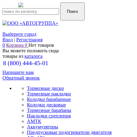
Выберите город
Вход
|
Регистрация
0
Корзина
0
Нет товаров
Вы можете положить сюда
товары из
каталога
8 (800) 444-45-01
Напишите нам
+7 (917) 857-00-16
Обратный звонок
+7 (962) 573-06-64
Тормозные диски
Тормозные накладки
Колодки барабанные
Колодки дисковые
Тормозные барабаны
Накладки сцепления
АМТК
Аккумуляторы
Предпусковые подогреватели двигателя