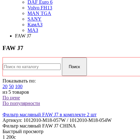
DAF Euro 6
Volvo FH13
MAN TGA
SANY
КамАЗ
МАЗ
FAW J7
FAW J7
Показывать по:
20
50
100
из 5 товаров
По цене
По популярности
Фильтр масляный FAW J7 в комплекте 2 шт
Артикул:
1012010-M18-057W / 1012010-М18-054W
Фильтр масляный FAW J7 CHINA
Быстрый просмотр
1 200
c