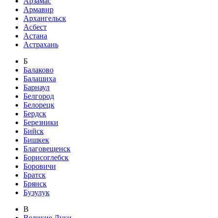
Арзамас
Армавир
Архангельск
Асбест
Астана
Астрахань
Б
Балаково
Балашиха
Барнаул
Белгород
Белорецк
Бердск
Березники
Бийск
Бишкек
Благовещенск
Борисоглебск
Боровичи
Братск
Брянск
Бузулук
В
Великие Луки