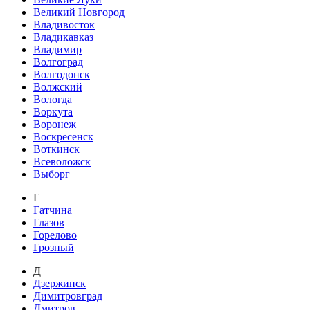
Великий Новгород
Владивосток
Владикавказ
Владимир
Волгоград
Волгодонск
Волжский
Вологда
Воркута
Воронеж
Воскресенск
Воткинск
Всеволожск
Выборг
Г
Гатчина
Глазов
Горелово
Грозный
Д
Дзержинск
Димитровград
Дмитров