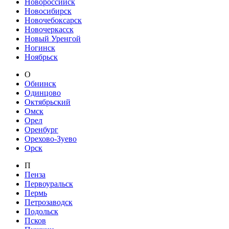
Новороссийск
Новосибирск
Новочебоксарск
Новочеркасск
Новый Уренгой
Ногинск
Ноябрьск
О
Обнинск
Одинцово
Октябрьский
Омск
Орел
Оренбург
Орехово-Зуево
Орск
П
Пенза
Первоуральск
Пермь
Петрозаводск
Подольск
Псков