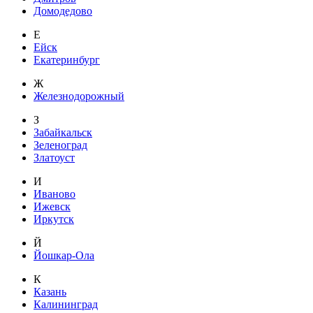
Домодедово
Е
Ейск
Екатеринбург
Ж
Железнодорожный
З
Забайкальск
Зеленоград
Златоуст
И
Иваново
Ижевск
Иркутск
Й
Йошкар-Ола
К
Казань
Калининград