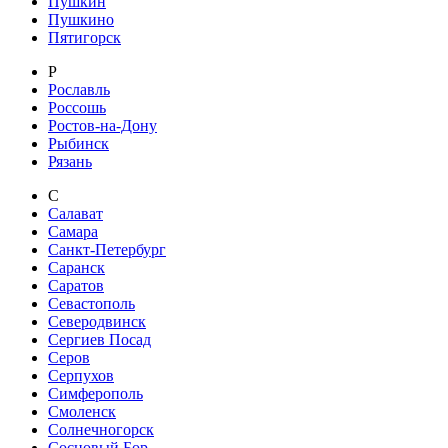
Пушкин
Пушкино
Пятигорск
Р
Рославль
Россошь
Ростов-на-Дону
Рыбинск
Рязань
С
Салават
Самара
Санкт-Петербург
Саранск
Саратов
Севастополь
Северодвинск
Сергиев Посад
Серов
Серпухов
Симферополь
Смоленск
Солнечногорск
Сосновый Бор