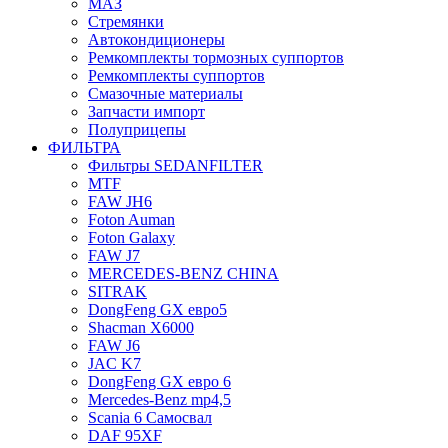
МАЗ
Стремянки
Автокондиционеры
Ремкомплекты тормозных суппортов
Ремкомплекты суппортов
Смазочные материалы
Запчасти импорт
Полуприцепы
ФИЛЬТРА
Фильтры SEDANFILTER
MTF
FAW JH6
Foton Auman
Foton Galaxy
FAW J7
MERCEDES-BENZ CHINA
SITRAK
DongFeng GX евро5
Shacman X6000
FAW J6
JAC K7
DongFeng GX евро 6
Mercedes-Benz mp4,5
Scania 6 Самосвал
DAF 95XF