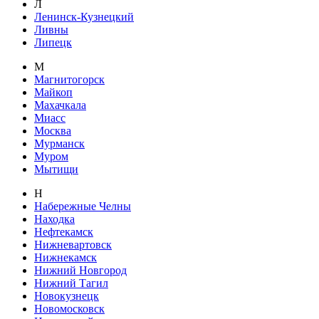
Л
Ленинск-Кузнецкий
Ливны
Липецк
М
Магнитогорск
Майкоп
Махачкала
Миасс
Москва
Мурманск
Муром
Мытищи
Н
Набережные Челны
Находка
Нефтекамск
Нижневартовск
Нижнекамск
Нижний Новгород
Нижний Тагил
Новокузнецк
Новомосковск