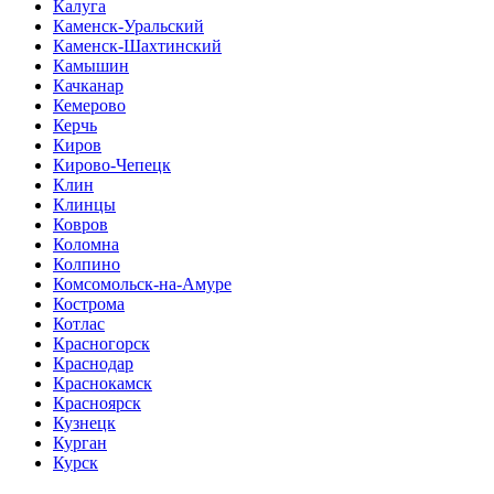
Калуга
Каменск-Уральский
Каменск-Шахтинский
Камышин
Качканар
Кемерово
Керчь
Киров
Кирово-Чепецк
Клин
Клинцы
Ковров
Коломна
Колпино
Комсомольск-на-Амуре
Кострома
Котлас
Красногорск
Краснодар
Краснокамск
Красноярск
Кузнецк
Курган
Курск