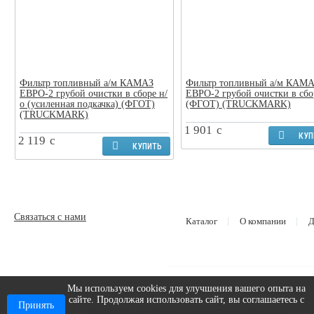
Фильтр топливный а/м КАМАЗ
Фильтр топливный а/м КАМ
ЕВРО-2 грубой очистки в сборе н/
ЕВРО-2 грубой очистки в сбо
о (усиленная подкачка) (ФГОТ)
(ФГОТ) (TRUCKMARK)
(TRUCKMARK)
1 901
c
КУП
2 119
c
КУПИТЬ
Связаться с нами
Каталог
О компании
Д
Мы используем cookies для улучшения вашего опыта на
сайте. Продолжая использовать сайт, вы соглашаетесь с
2026 © ООО «АВТОГРУППА»
Принять
ИНН 1650390423 ОГРН: 1201600029267
политикой обработки персональных данных и
|