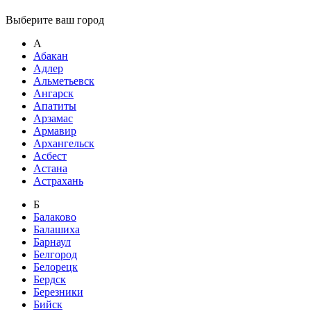
Выберите ваш город
А
Абакан
Адлер
Альметьевск
Ангарск
Апатиты
Арзамас
Армавир
Архангельск
Асбест
Астана
Астрахань
Б
Балаково
Балашиха
Барнаул
Белгород
Белорецк
Бердск
Березники
Бийск