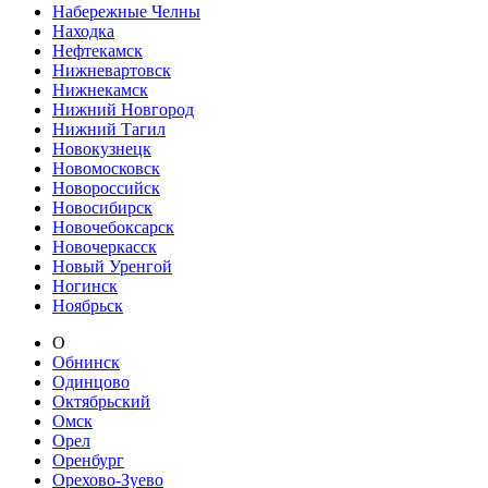
Набережные Челны
Находка
Нефтекамск
Нижневартовск
Нижнекамск
Нижний Новгород
Нижний Тагил
Новокузнецк
Новомосковск
Новороссийск
Новосибирск
Новочебоксарск
Новочеркасск
Новый Уренгой
Ногинск
Ноябрьск
О
Обнинск
Одинцово
Октябрьский
Омск
Орел
Оренбург
Орехово-Зуево