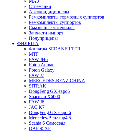
МАЗ
Стремянки
Автокондиционеры
Ремкомплекты тормозных суппортов
Ремкомплекты суппортов
Смазочные материалы
Запчасти импорт
Полуприцепы
ФИЛЬТРА
Фильтры SEDANFILTER
MTF
FAW JH6
Foton Auman
Foton Galaxy
FAW J7
MERCEDES-BENZ CHINA
SITRAK
DongFeng GX евро5
Shacman X6000
FAW J6
JAC K7
DongFeng GX евро 6
Mercedes-Benz mp4,5
Scania 6 Самосвал
DAF 95XF