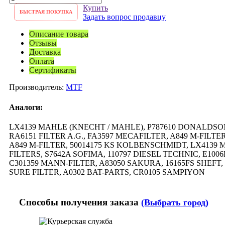
Купить
БЫСТРАЯ ПОКУПКА
Задать вопрос продавцу
Описание товара
Отзывы
Доставка
Оплата
Сертификаты
Производитель:
MTF
Аналоги:
LX4139 MAHLE (KNECHT / MAHLE), P787610 DONALDSO
RA6151 FILTER A.G., FA3597 MECAFILTER, A849 M-FILTER
A849 M-FILTER, 50014175 KS KOLBENSCHMIDT, LX4139 
FILTERS, S7642A SOFIMA, 110797 DIESEL TECHNIC, E1006
C301359 MANN-FILTER, A83050 SAKURA, 16165FS SHEFT, RA
SURE FILTER, A0302 BAT-PARTS, CR0105 SAMPIYON
Способы получения заказа
(Выбрать город)