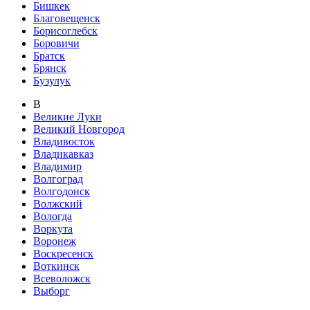
Бишкек
Благовещенск
Борисоглебск
Боровичи
Братск
Брянск
Бузулук
В
Великие Луки
Великий Новгород
Владивосток
Владикавказ
Владимир
Волгоград
Волгодонск
Волжский
Вологда
Воркута
Воронеж
Воскресенск
Воткинск
Всеволожск
Выборг