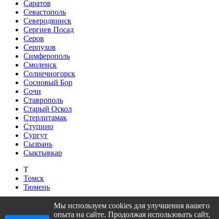
Саратов
Севастополь
Северодвинск
Сергиев Посад
Серов
Серпухов
Симферополь
Смоленск
Солнечногорск
Сосновый Бор
Сочи
Ставрополь
Старый Оскол
Стерлитамак
Ступино
Сургут
Сызрань
Сыктывкар
Т
Томск
Тюмень
У
Мы используем cookies для улучшения вашего
Уфа
опыта на сайте. Продолжая использовать сайт,