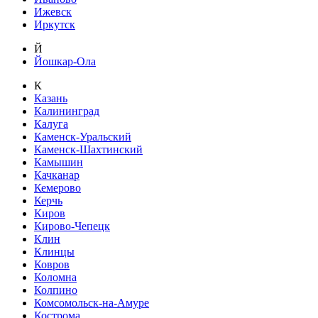
Ижевск
Иркутск
Й
Йошкар-Ола
К
Казань
Калининград
Калуга
Каменск-Уральский
Каменск-Шахтинский
Камышин
Качканар
Кемерово
Керчь
Киров
Кирово-Чепецк
Клин
Клинцы
Ковров
Коломна
Колпино
Комсомольск-на-Амуре
Кострома