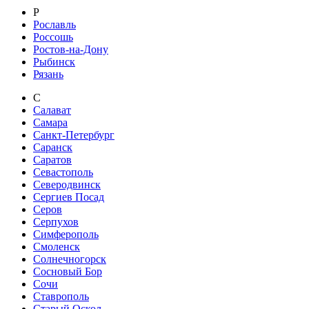
Р
Рославль
Россошь
Ростов-на-Дону
Рыбинск
Рязань
С
Салават
Самара
Санкт-Петербург
Саранск
Саратов
Севастополь
Северодвинск
Сергиев Посад
Серов
Серпухов
Симферополь
Смоленск
Солнечногорск
Сосновый Бор
Сочи
Ставрополь
Старый Оскол