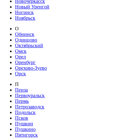
Новочеркасск
Новый Уренгой
Ногинск
Ноябрьск
О
Обнинск
Одинцово
Октябрьский
Омск
Орел
Оренбург
Орехово-Зуево
Орск
П
Пенза
Первоуральск
Пермь
Петрозаводск
Подольск
Псков
Пушкин
Пушкино
Пятигорск