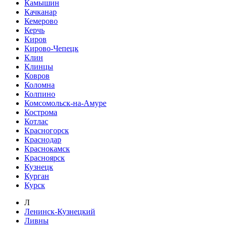
Камышин
Качканар
Кемерово
Керчь
Киров
Кирово-Чепецк
Клин
Клинцы
Ковров
Коломна
Колпино
Комсомольск-на-Амуре
Кострома
Котлас
Красногорск
Краснодар
Краснокамск
Красноярск
Кузнецк
Курган
Курск
Л
Ленинск-Кузнецкий
Ливны