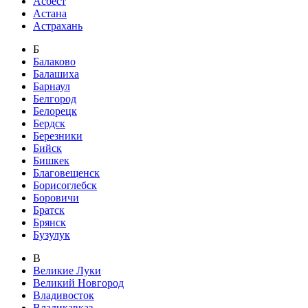
Асбест
Астана
Астрахань
Б
Балаково
Балашиха
Барнаул
Белгород
Белорецк
Бердск
Березники
Бийск
Бишкек
Благовещенск
Борисоглебск
Боровичи
Братск
Брянск
Бузулук
В
Великие Луки
Великий Новгород
Владивосток
Владикавказ