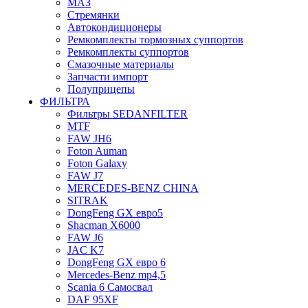
МАЗ
Стремянки
Автокондиционеры
Ремкомплекты тормозных суппортов
Ремкомплекты суппортов
Смазочные материалы
Запчасти импорт
Полуприцепы
ФИЛЬТРА
Фильтры SEDANFILTER
MTF
FAW JH6
Foton Auman
Foton Galaxy
FAW J7
MERCEDES-BENZ CHINA
SITRAK
DongFeng GX евро5
Shacman X6000
FAW J6
JAC K7
DongFeng GX евро 6
Mercedes-Benz mp4,5
Scania 6 Самосвал
DAF 95XF