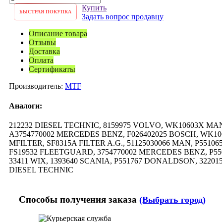
Купить
БЫСТРАЯ ПОКУПКА
Задать вопрос продавцу
Описание товара
Отзывы
Доставка
Оплата
Сертификаты
Производитель:
MTF
Аналоги:
212232 DIESEL TECHNIC, 8159975 VOLVO, WK10603X MAN
A3754770002 MERCEDES BENZ, F026402025 BOSCH, WK10
MFILTER, SF8315A FILTER A.G., 51125030066 MAN, P55
FS19532 FLEETGUARD, 3754770002 MERCEDES BENZ, P5
33411 WIX, 1393640 SCANIA, P551767 DONALDSON, 3220
DIESEL TECHNIC
Способы получения заказа
(Выбрать город)