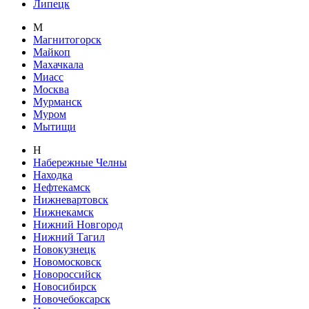
Липецк
М
Магнитогорск
Майкоп
Махачкала
Миасс
Москва
Мурманск
Муром
Мытищи
Н
Набережные Челны
Находка
Нефтекамск
Нижневартовск
Нижнекамск
Нижний Новгород
Нижний Тагил
Новокузнецк
Новомосковск
Новороссийск
Новосибирск
Новочебоксарск