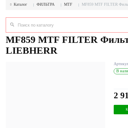
Каталог
ФИЛЬТРА
MTF
MF859 MTF FILTER Филь
MF859 MTF FILTER Фильтр
LIEBHERR
Артику
В нали
2 9