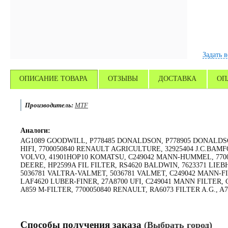
Задать 
ОПИСАНИЕ ТОВАРА
ОТЗЫВЫ
ДОСТАВКА
ОП
Производитель:
MTF
Аналоги:
AG1089 GOODWILL, P778485 DONALDSON, P778905 DONALDSO
HIFI, 7700050840 RENAULT AGRICULTURE, 32925404 J.C.BAMFO
VOLVO, 41901HOP10 KOMATSU, C249042 MANN-HUMMEL, 77000
DEERE, HP2599A FIL FILTER, RS4620 BALDWIN, 7623371 LIEB
5036781 VALTRA-VALMET, 5036781 VALMET, C249042 MANN-FIL
LAF4620 LUBER-FINER, 27A8700 UFI, C249041 MANN FILTER,
A859 M-FILTER, 7700050840 RENAULT, RA6073 FILTER A.G., 
Способы получения заказа
(Выбрать город)