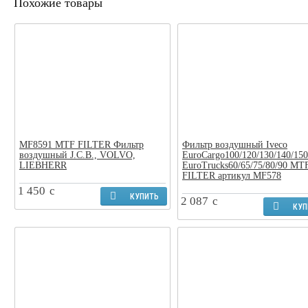
Похожие товары
MF8591 MTF FILTER Фильтр
Фильтр воздушный Iveco
воздушный J.C.B., VOLVO,
EuroCargo100/120/130/140/150
LIEBHERR
EuroTrucks60/65/75/80/90 MT
FILTER артикул MF578
1 450
c
КУПИТЬ
2 087
c
КУП