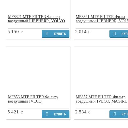
MF8321 MTF FILTER Фильтр
MF8321 MTF FILTER Фильтр
воздушный LIEBHERR, VOLVO
воздушный LIEBHERR, VO
5 150
c
2 014
c
КУПИТЬ
КУП
MF856 MTF FILTER Фильтр
MF857 MTF FILTER Фильтр
воздушный IVECO
воздушный IVECO, MAGIRU
5 421
c
2 534
c
КУПИТЬ
КУП