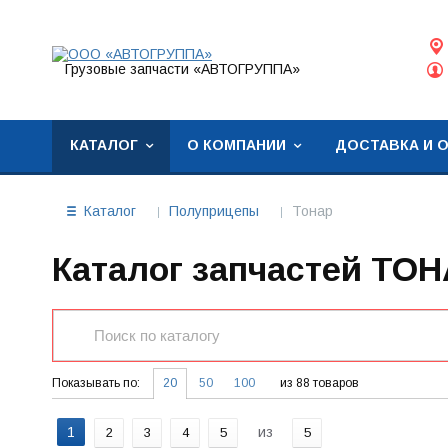
Грузовые запчасти «АВТОГРУППА»
КАТАЛОГ
О КОМПАНИИ
ДОСТАВКА И 
Каталог
Полуприцепы
Тонар
Каталог запчастей ТО
Показывать по:
20
50
100
из 88 товаров
1
из
2
3
4
5
5