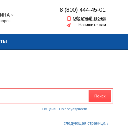
8 (800) 444-45-01
ЗИНА
+7 (917) 857-00-16
Обратный звонок
варов
Напишите нам
+7 (962) 573-06-64
КТЫ
По цене
По популярности
следующая страница