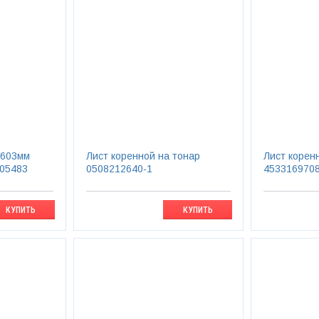
 603мм
Лист коренной на тонар
Лист корен
05483
0508212640-1
4533169708
КУПИТЬ
КУПИТЬ