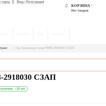
 город
Вход
|
Регистрация
КОРЗИНА
Нет товаров
тзывы
Новости
Блог
Контакты
транс
Ось балансира голая 9908-2918030 СЗАП
8-2918030 СЗАП
 наличии: >20 шт.