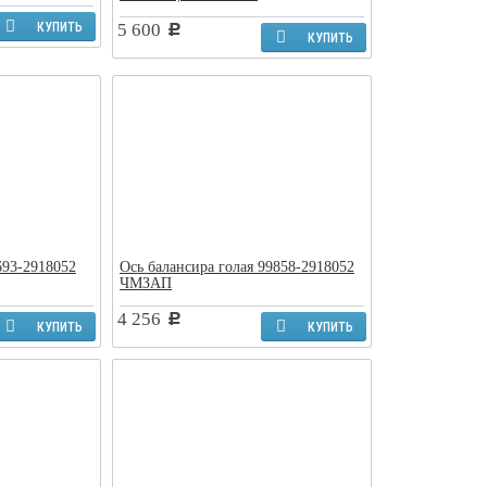
КУПИТЬ
5 600
c
КУПИТЬ
693-2918052
Ось балансира голая 99858-2918052
ЧМЗАП
4 256
c
КУПИТЬ
КУПИТЬ