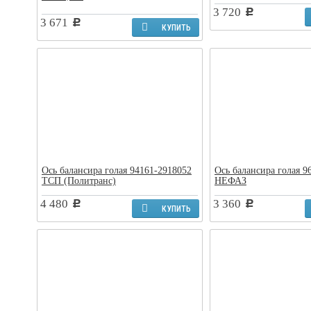
3 720
c
3 671
c
КУПИТЬ
Ось балансира голая 94161-2918052
Ось балансира голая 9
ТСП (Политранс)
НЕФАЗ
4 480
3 360
c
c
КУПИТЬ