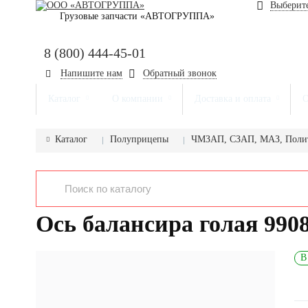
Выберите
Грузовые запчасти «АВТОГРУППА»
8 (800) 444-45-01
+7 (917) 857-00-16
Напишите нам
Обратный звонок
+7 (962) 573-06-64
Каталог
О компании
Доставка и оплата
О
Каталог
Полуприцепы
ЧМЗАП, СЗАП, МАЗ, Поли
Ось балансира голая 990
В