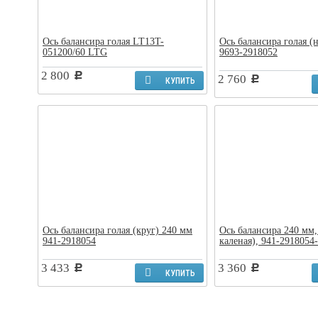
Ось балансира голая LT13T-
Ось балансира голая (н
051200/60 LTG
9693-2918052
2 800
c
2 760
c
КУПИТЬ
Ось балансира голая (круг) 240 мм
Ось балансира 240 мм,
941-2918054
каленая), 941-2918054
3 433
3 360
c
c
КУПИТЬ