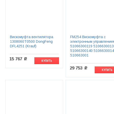
Вискомуфта вентилятора
FM254 Вискомуфта с
1308060T0500 DongFeng
электронным управление
DFL4251 (Krauf)
51066300119 5106630013
51066300140 510663001
510663001
15 767
c
КУПИТЬ
29 753
c
КУПИТЬ