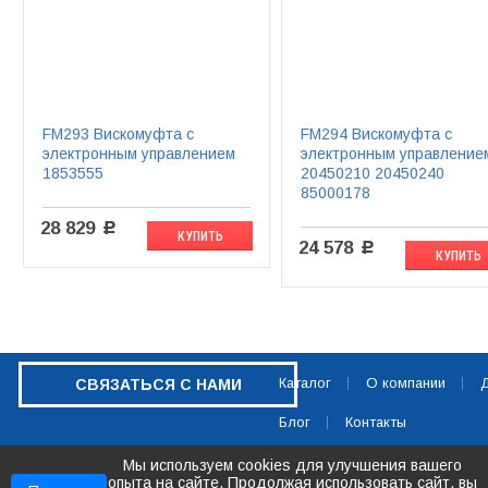
FM293 Вискомуфта с
FM294 Вискомуфта с
электронным управлением
электронным управление
1853555
20450210 20450240
85000178
28 829
c
КУПИТЬ
24 578
c
КУПИТЬ
Каталог
О компании
Д
СВЯЗАТЬСЯ С НАМИ
Блог
Контакты
Мы используем cookies для улучшения вашего
опыта на сайте. Продолжая использовать сайт, вы
2026 © ООО «АВТОГРУППА»