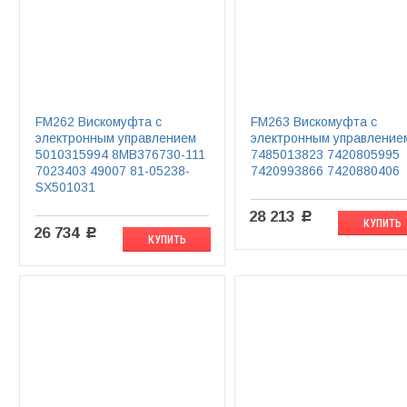
FM262 Вискомуфта с
FM263 Вискомуфта с
электронным управлением
электронным управление
5010315994 8МВ376730-111
7485013823 7420805995
7023403 49007 81-05238-
7420993866 7420880406
SX501031
28 213
c
КУПИТЬ
26 734
c
КУПИТЬ