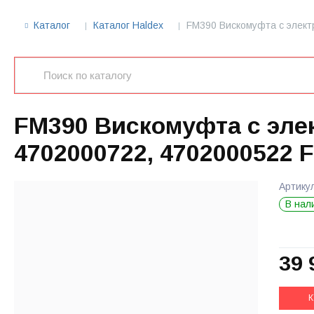
Каталог
Каталог Haldex
FM390 Вискомуфта с элект
FM390 Вискомуфта с эле
4702000722, 4702000522 F
Артику
В нал
39 
К