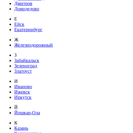
Дмитров
Домодедово
Е
Ейск
Екатеринбург
Ж
Железнодорожный
З
Забайкальск
Зеленоград
Златоуст
И
Иваново
Ижевск
Иркутск
Й
Йошкар-Ола
К
Казань