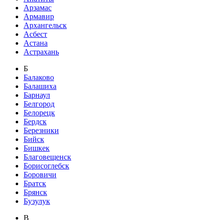
Арзамас
Армавир
Архангельск
Асбест
Астана
Астрахань
Б
Балаково
Балашиха
Барнаул
Белгород
Белорецк
Бердск
Березники
Бийск
Бишкек
Благовещенск
Борисоглебск
Боровичи
Братск
Брянск
Бузулук
В