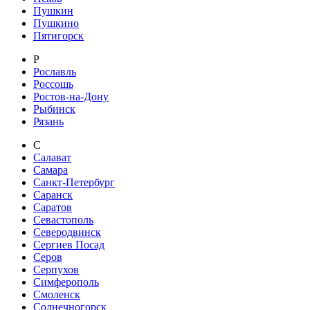
Пушкин
Пушкино
Пятигорск
Р
Рославль
Россошь
Ростов-на-Дону
Рыбинск
Рязань
С
Салават
Самара
Санкт-Петербург
Саранск
Саратов
Севастополь
Северодвинск
Сергиев Посад
Серов
Серпухов
Симферополь
Смоленск
Солнечногорск