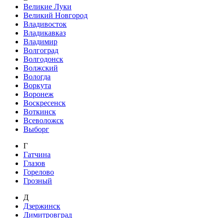
Великие Луки
Великий Новгород
Владивосток
Владикавказ
Владимир
Волгоград
Волгодонск
Волжский
Вологда
Воркута
Воронеж
Воскресенск
Воткинск
Всеволожск
Выборг
Г
Гатчина
Глазов
Горелово
Грозный
Д
Дзержинск
Димитровград