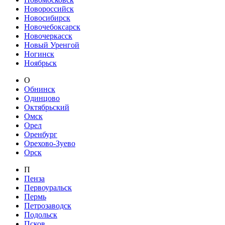
Новороссийск
Новосибирск
Новочебоксарск
Новочеркасск
Новый Уренгой
Ногинск
Ноябрьск
О
Обнинск
Одинцово
Октябрьский
Омск
Орел
Оренбург
Орехово-Зуево
Орск
П
Пенза
Первоуральск
Пермь
Петрозаводск
Подольск
Псков