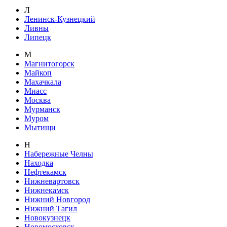
Л
Ленинск-Кузнецкий
Ливны
Липецк
М
Магнитогорск
Майкоп
Махачкала
Миасс
Москва
Мурманск
Муром
Мытищи
Н
Набережные Челны
Находка
Нефтекамск
Нижневартовск
Нижнекамск
Нижний Новгород
Нижний Тагил
Новокузнецк
Новомосковск