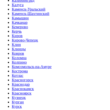
Калининград
Калуга
Каменск-Уральский
Каменск-Шахтинский
Камышин
Качканар
Кемерово
Керчь
Киров
Кирово-Чепецк
Клин
Клинцы
Ковров
Коломна
Колпино
Комсомольск-на-Амуре
Кострома
Котлас
Красногорск
Краснодар
Краснокамск
Красноярск
Кузнецк
Курган
Курск