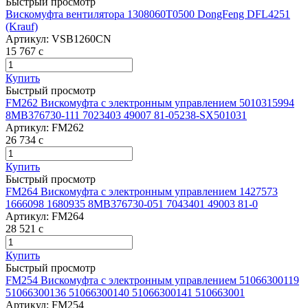
Быстрый просмотр
Вискомуфта вентилятора 1308060T0500 DongFeng DFL4251
(Krauf)
Артикул:
VSB1260CN
15 767
c
Купить
Быстрый просмотр
FM262 Вискомуфта с электронным управлением 5010315994
8МВ376730-111 7023403 49007 81-05238-SX501031
Артикул:
FM262
26 734
c
Купить
Быстрый просмотр
FM264 Вискомуфта с электронным управлением 1427573
1666098 1680935 8МВ376730-051 7043401 49003 81-0
Артикул:
FM264
28 521
c
Купить
Быстрый просмотр
FM254 Вискомуфта с электронным управлением 51066300119
51066300136 51066300140 51066300141 510663001
Артикул:
FM254