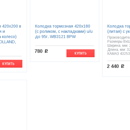
 420х200 в
Колодка тормозная 420х180
Колодка то
и и
(с роликом, с накладками) u/u
(литая) с у
а колесо)
до 95г. WB3121 BPW
Производитель
OLLAND,
Размеры ВхШ
Ширина, мм: 2
Длина, мм: 3
780
c
КУПИТЬ
КАМАЗ 43253,
КУПИТЬ
2 440
c