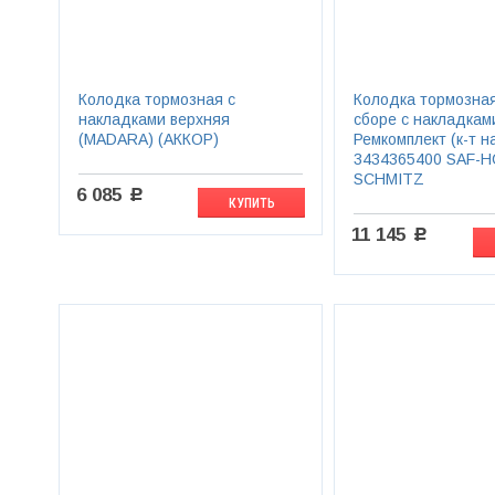
Колодка тормозная с
Колодка тормозная
накладками верхняя
сборе с накладкам
(MADARA) (АККОР)
Ремкомплект (к-т н
3434365400 SAF-H
SCHMITZ
6 085
c
КУПИТЬ
11 145
c