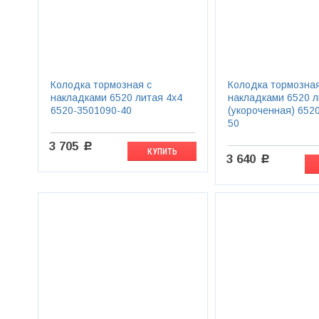
Колодка тормозная с
Колодка тормозная
накладками 6520 литая 4х4
накладками 6520 л
6520-3501090-40
(укороченная) 652
50
3 705
c
КУПИТЬ
3 640
c