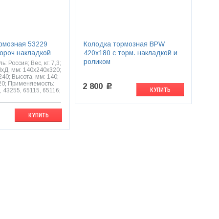
рмозная 53229
Колодка тормозная BPW
короч накладкой
420х180 с торм. накладкой и
роликом
: Россия; Вес, кг: 7,3;
хД, мм: 140x240x320;
40; Высота, мм: 140;
20; Применяемость:
2 800
c
КУПИТЬ
 43255, 65115, 65116;
КУПИТЬ