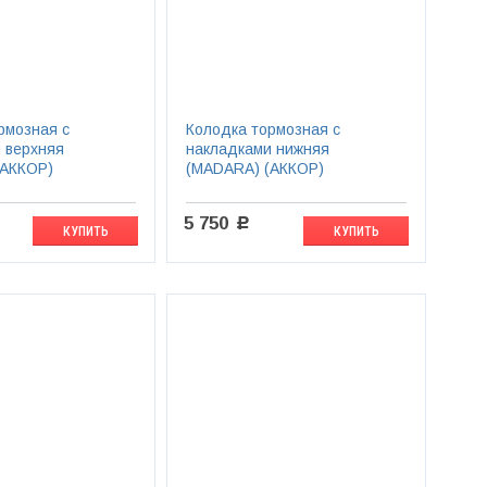
рмозная с
Колодка тормозная с
 верхняя
накладками нижняя
(АККОР)
(MADARA) (АККОР)
5 750
c
КУПИТЬ
КУПИТЬ