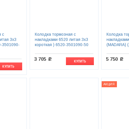
 с
Колодка тормозная с
Колодка то
итая 3х3
накладками 6520 литая 3х3
накладками
0-3501090-
короткая ) 6520-3501090-50
(MADARA) 
3 705
5 750
c
c
КУПИТЬ
КУПИТЬ
АКЦИЯ