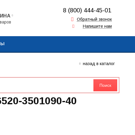
8 (800) 444-45-01
ЗИНА
+7 (917) 857-00-16
Обратный звонок
варов
Напишите нам
+7 (962) 573-06-64
ТЫ
назад в каталог
6520-3501090-40