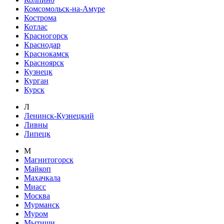
Комсомольск-на-Амуре
Кострома
Котлас
Красногорск
Краснодар
Краснокамск
Красноярск
Кузнецк
Курган
Курск
Л
Ленинск-Кузнецкий
Ливны
Липецк
М
Магнитогорск
Майкоп
Махачкала
Миасс
Москва
Мурманск
Муром
Мытищи