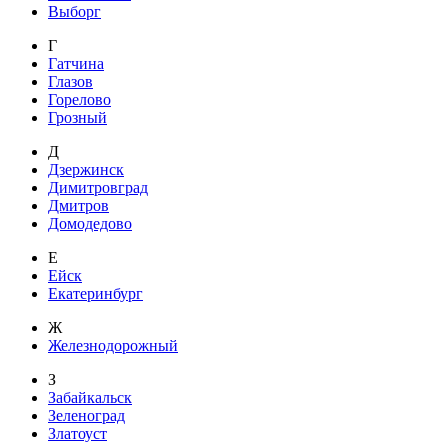
Выборг
Г
Гатчина
Глазов
Горелово
Грозный
Д
Дзержинск
Димитровград
Дмитров
Домодедово
Е
Ейск
Екатеринбург
Ж
Железнодорожный
З
Забайкальск
Зеленоград
Златоуст