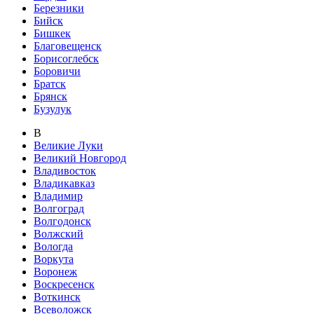
Березники
Бийск
Бишкек
Благовещенск
Борисоглебск
Боровичи
Братск
Брянск
Бузулук
В
Великие Луки
Великий Новгород
Владивосток
Владикавказ
Владимир
Волгоград
Волгодонск
Волжский
Вологда
Воркута
Воронеж
Воскресенск
Воткинск
Всеволожск