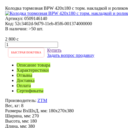
Колодка тормозная BPW 420х180 с торм. накладкой и ролико
Артикул:
0509146140
Код:
52c3402d-9d79-11eb-85f6-001374000000
В наличии: >50 шт.
2 800
c
Купить
БЫСТРАЯ ПОКУПКА
Задать вопрос продавцу
Описание товара
Характеристики
Отзывы
Доставка
Оплата
Сертификаты
Производитель:
ZTM
Вес, кг:
8
Размеры ВхШхД, мм:
180x270x380
Ширина, мм:
270
Высота, мм:
180
Длина, мм:
380