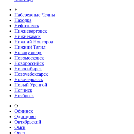
Н
Набережные Челны
Находка
Нефтекамск
Нижневартовск
Нижнекамск
Нижний Новгород
Нижний Тагил
Новокузнецк
Новомосковск
Новороссийск
Новосибирск
Новочебоксарск
Новочеркасск
Новый Уренгой
Ногинск
Ноябрьск
О
Обнинск
Одинцово
Октябрьский
Омск
Орел