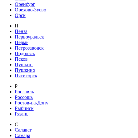
Оренбург
Орехово-Зуево
Орск
П
Пенза
Первоуральск
Пермь
Петрозаводск
Подольск
Псков
Пушкин
Пушкино
Пятигорск
Р
Рославль
Россошь
Ростов-на-Дону
Рыбинск
Рязань
С
Салават
Самара