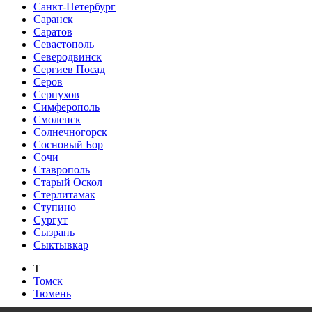
Санкт-Петербург
Саранск
Саратов
Севастополь
Северодвинск
Сергиев Посад
Серов
Серпухов
Симферополь
Смоленск
Солнечногорск
Сосновый Бор
Сочи
Ставрополь
Старый Оскол
Стерлитамак
Ступино
Сургут
Сызрань
Сыктывкар
Т
Томск
Тюмень