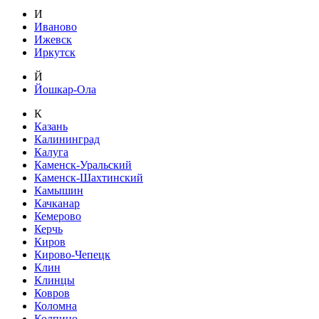
И
Иваново
Ижевск
Иркутск
Й
Йошкар-Ола
К
Казань
Калининград
Калуга
Каменск-Уральский
Каменск-Шахтинский
Камышин
Качканар
Кемерово
Керчь
Киров
Кирово-Чепецк
Клин
Клинцы
Ковров
Коломна
Колпино