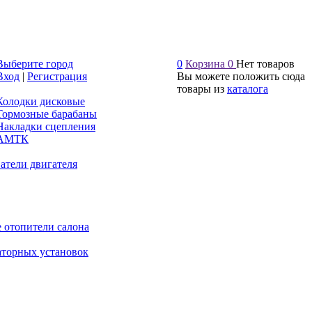
Выберите город
0
Корзина
0
Нет товаров
Вход
|
Регистрация
Вы можете положить сюда
товары из
каталога
Колодки дисковые
Тормозные барабаны
Накладки сцепления
АМТК
атели двигателя
 отопители салона
аторных установок