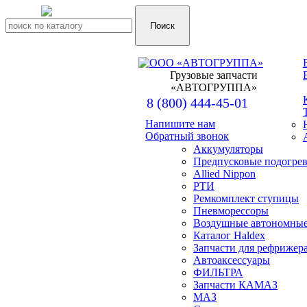
Грузовые запчасти
«АВТОГРУППА»
8 (800) 444-45-01
Напишите нам
+7 (917) 857-00-16
Обратный звонок
Аккумуляторы
+7 (962) 573-06-64
Предпусковые подогрев
Allied Nippon
РТИ
Ремкомплект ступицы
Пневморессоры
Воздушные автономные
Каталог Haldex
Запчасти для рефрижер
Автоаксессуары
ФИЛЬТРА
Запчасти КАМАЗ
МАЗ