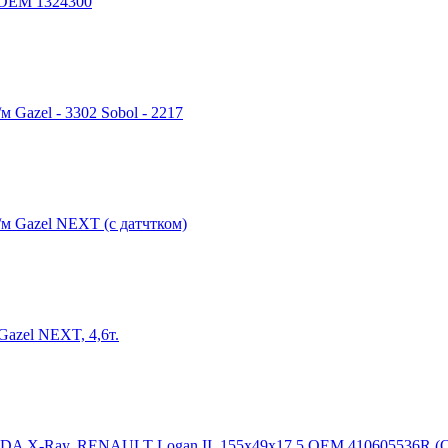
2 OEM 1324300
 Gazel - 3302 Sobol - 2217
/м Gazel NEXT (с датчтком)
Gazel NEXT, 4,6т.
LADA X-Ray, RENAULT Logan II, 155х49х17,5 OEM 410605536R (