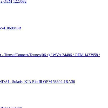
s 2 OEM 1223682
ус-41060848R
- Transit/Connect/Touneo(06 г) / WVA 24486 / OEM 1433958 /
DAI - Solaris, KIA Rio III OEM 58302-1RA30