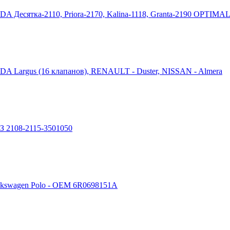
DA Десятка-2110, Priora-2170, Kalina-1118, Granta-2190 OPTIMA
ADA Largus (16 клапанов), RENAULT - Duster, NISSAN - Almera
З 2108-2115-3501050
olkswagen Polo - OEM 6R0698151A