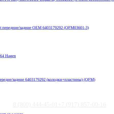
xt передние/задние ОЕМ 6403179292 (QFM03601-3)
64 Hagen
передие/задние 6403179292 (колодки+пластины) (QFM)
8 (800) 444-45-01
+7 (917) 857-00-16