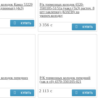
 колодок Камаз 53229
Р/к тормозных колодок 6520-
 длинных) (4х3)
3501105-51/51а (накл (3х3) расточ. 8
шт+заклепки) (БЗАТИ) на
укороч.колодку
КУПИТЬ
3 356
c
КУПИТЬ
 колодок передних
Р/К тормозных колодок передний
(зак в сб) 4370-3501105-021
2 113
c
КУПИТЬ
КУПИТЬ