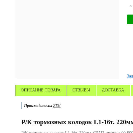
Зад
ОПИСАНИЕ ТОВАРА
ОТЗЫВЫ
ДОСТАВКА
Производитель:
ZTM
Р/К тормозных колодок L1-16т. 220м
Р/К тормозных колодок L1-16т. 220мм. СЗАП, артикул 00-