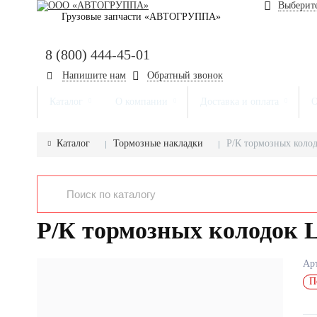
Выберите
Грузовые запчасти «АВТОГРУППА»
8 (800) 444-45-01
+7 (917) 857-00-16
Напишите нам
Обратный звонок
+7 (962) 573-06-64
Каталог
О компании
Доставка и оплата
О
Каталог
Тормозные накладки
Р/К тормозных коло
Р/К тормозных колодок L
Ар
П