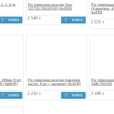
 L-1- 8 тн
Р/к тормозных колодок Урал
Р/к тормозных
55571Х-3501105-03 (БзАТИ)
(4 коротких, 4
БзАТИ
2 549
c
КУПИТЬ
КУПИТЬ
2 225
c
 200мм (8 шт.
Р/к тормозных колодок (накладки
Р/к тормозных
АП (АККОР)
расточ. 8 шт + заклепки) (БзАТИ)
5440-3501105
2 232
c
3 180
c
КУПИТЬ
КУПИТЬ