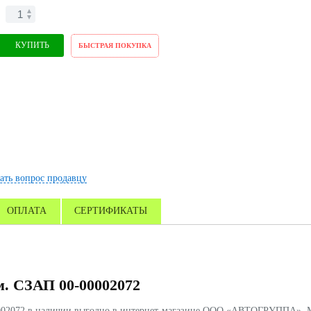
КУПИТЬ
БЫСТРАЯ ПОКУПКА
ать вопрос продавцу
ОПЛАТА
СЕРТИФИКАТЫ
м. СЗАП 00-00002072
00002072 в наличии выгодно в интернет-магазине ООО «АВТОГРУППА». М