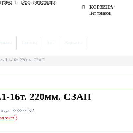
 город
Вход
|
Регистрация
КОРЗИНА
Нет товаров
тзывы
Новости
Блог
Контакты
док L1-16т. 220мм. СЗАП
1-16т. 220мм. СЗАП
тикул:
00-00002072
од заказ