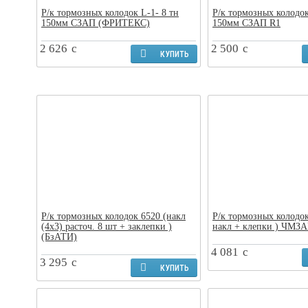
Р/к тормозных колодок L-1- 8 тн
Р/к тормозных колодок
150мм СЗАП (ФРИТЕКС)
150мм СЗАП R1
2 626
c
2 500
c
КУПИТЬ
Р/к тормозных колодок 6520 (накл
Р/к тормозных колодок
(4х3) расточ. 8 шт + заклепки )
накл + клепки ) ЧМЗ
(БзАТИ)
4 081
c
3 295
c
КУПИТЬ