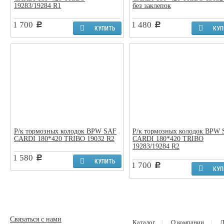
19283/19284 R1
без заклепок
1 700
1 480
c
c
КУПИТЬ
КУП
Р/к тормозных колодок BPW SAF
Р/к тормозных колодок BPW
CARDI 180*420 TRIBO 19032 R2
CARDI 180*420 TRIBO
19283/19284 R2
1 580
c
КУПИТЬ
1 700
c
КУП
Связаться с нами
Каталог
О компании
Д