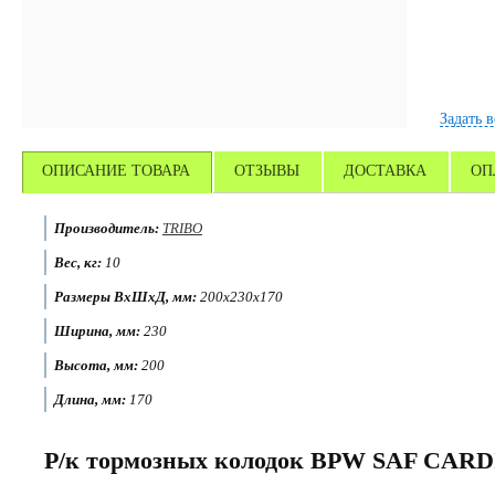
Задать 
ОПИСАНИЕ ТОВАРА
ОТЗЫВЫ
ДОСТАВКА
ОП
Производитель:
TRIBO
Вес, кг:
10
Размеры ВхШхД, мм:
200x230x170
Ширина, мм:
230
Высота, мм:
200
Длина, мм:
170
Р/к тормозных колодок BPW SAF CARDI 