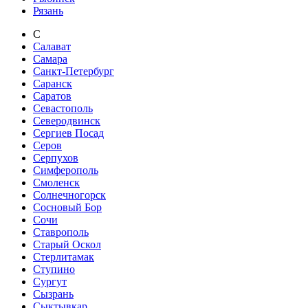
Рязань
С
Салават
Самара
Санкт-Петербург
Саранск
Саратов
Севастополь
Северодвинск
Сергиев Посад
Серов
Серпухов
Симферополь
Смоленск
Солнечногорск
Сосновый Бор
Сочи
Ставрополь
Старый Оскол
Стерлитамак
Ступино
Сургут
Сызрань
Сыктывкар