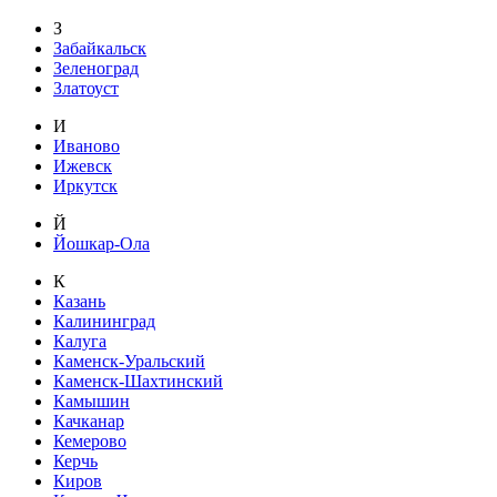
З
Забайкальск
Зеленоград
Златоуст
И
Иваново
Ижевск
Иркутск
Й
Йошкар-Ола
К
Казань
Калининград
Калуга
Каменск-Уральский
Каменск-Шахтинский
Камышин
Качканар
Кемерово
Керчь
Киров