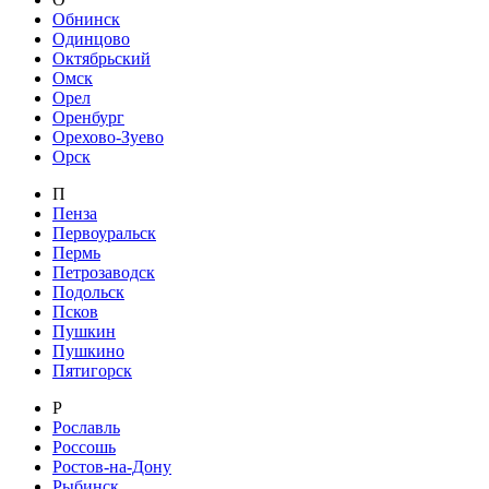
Обнинск
Одинцово
Октябрьский
Омск
Орел
Оренбург
Орехово-Зуево
Орск
П
Пенза
Первоуральск
Пермь
Петрозаводск
Подольск
Псков
Пушкин
Пушкино
Пятигорск
Р
Рославль
Россошь
Ростов-на-Дону
Рыбинск