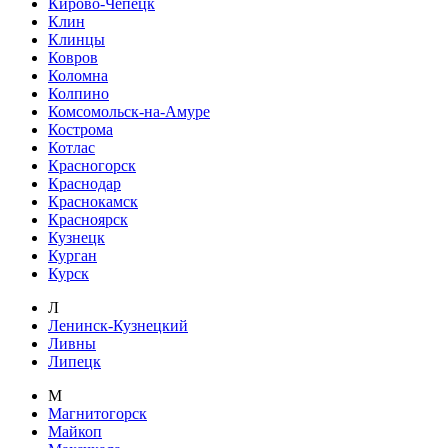
Кирово-Чепецк
Клин
Клинцы
Ковров
Коломна
Колпино
Комсомольск-на-Амуре
Кострома
Котлас
Красногорск
Краснодар
Краснокамск
Красноярск
Кузнецк
Курган
Курск
Л
Ленинск-Кузнецкий
Ливны
Липецк
М
Магнитогорск
Майкоп