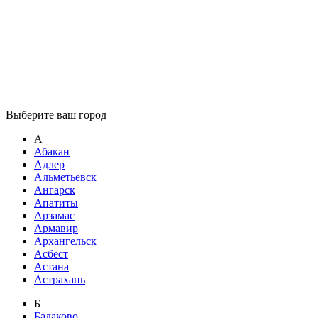
Выберите ваш город
А
Абакан
Адлер
Альметьевск
Ангарск
Апатиты
Арзамас
Армавир
Архангельск
Асбест
Астана
Астрахань
Б
Балаково