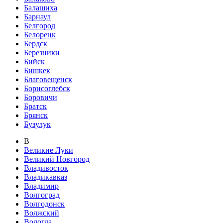
Балашиха
Барнаул
Белгород
Белорецк
Бердск
Березники
Бийск
Бишкек
Благовещенск
Борисоглебск
Боровичи
Братск
Брянск
Бузулук
В
Великие Луки
Великий Новгород
Владивосток
Владикавказ
Владимир
Волгоград
Волгодонск
Волжский
Вологда