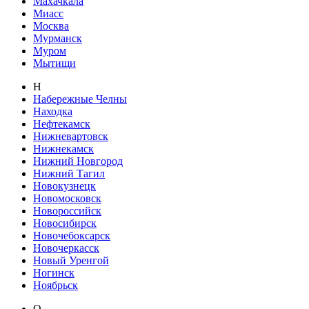
Махачкала
Миасс
Москва
Мурманск
Муром
Мытищи
Н
Набережные Челны
Находка
Нефтекамск
Нижневартовск
Нижнекамск
Нижний Новгород
Нижний Тагил
Новокузнецк
Новомосковск
Новороссийск
Новосибирск
Новочебоксарск
Новочеркасск
Новый Уренгой
Ногинск
Ноябрьск
О