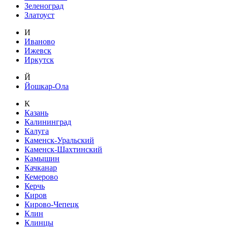
Зеленоград
Златоуст
И
Иваново
Ижевск
Иркутск
Й
Йошкар-Ола
К
Казань
Калининград
Калуга
Каменск-Уральский
Каменск-Шахтинский
Камышин
Качканар
Кемерово
Керчь
Киров
Кирово-Чепецк
Клин
Клинцы