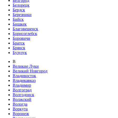
Белгород
Белорецк
Бердск
Березники
Бийск
Бишкек
Благовещенск
Борисоглебск
Боровичи
Братск
Брянск
Бузулук
В
Великие Луки
Великий Новгород
Владивосток
Владикавказ
Владимир
Волгоград
Волгодонск
Волжский
Вологда
Воркута
Воронеж