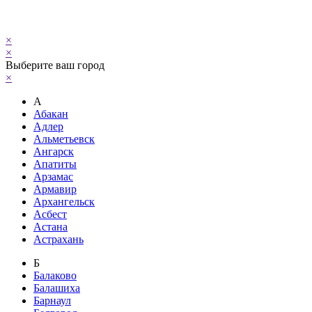
×
×
Выберите ваш город
×
А
Абакан
Адлер
Альметьевск
Ангарск
Апатиты
Арзамас
Армавир
Архангельск
Асбест
Астана
Астрахань
Б
Балаково
Балашиха
Барнаул