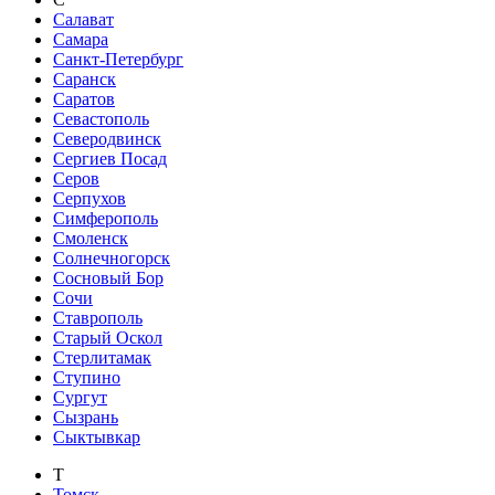
Салават
Самара
Санкт-Петербург
Саранск
Саратов
Севастополь
Северодвинск
Сергиев Посад
Серов
Серпухов
Симферополь
Смоленск
Солнечногорск
Сосновый Бор
Сочи
Ставрополь
Старый Оскол
Стерлитамак
Ступино
Сургут
Сызрань
Сыктывкар
Т
Томск