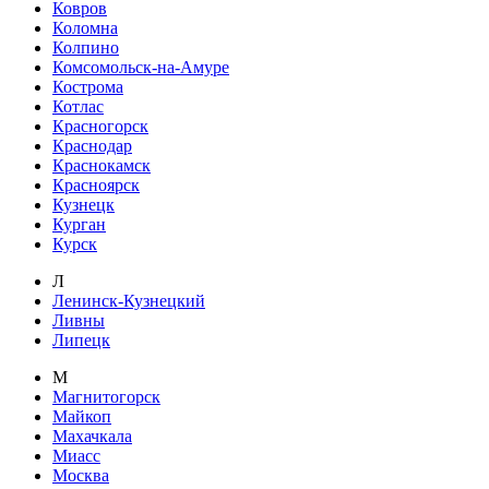
Ковров
Коломна
Колпино
Комсомольск-на-Амуре
Кострома
Котлас
Красногорск
Краснодар
Краснокамск
Красноярск
Кузнецк
Курган
Курск
Л
Ленинск-Кузнецкий
Ливны
Липецк
М
Магнитогорск
Майкоп
Махачкала
Миасс
Москва