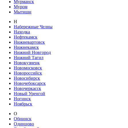
Мурманск
Муром
Мытищи
Н
Набережные Челны
Находка
Нефтекамск
Нижневартовск
Нижнекамск
Нижний Новгород
Нижний Тагил
Новокузнецк
Новомосковск
Новороссийск
Новосибирск
Новочебоксарск
Новочеркасск
Новый Уренгой
Ногинск
Ноябрьск
О
Обнинск
Одинцово