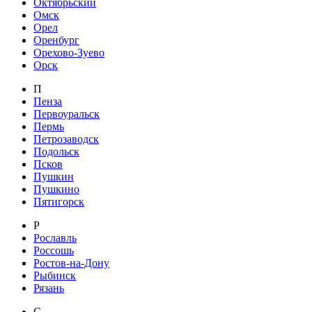
Октябрьский
Омск
Орел
Оренбург
Орехово-Зуево
Орск
П
Пенза
Первоуральск
Пермь
Петрозаводск
Подольск
Псков
Пушкин
Пушкино
Пятигорск
Р
Рославль
Россошь
Ростов-на-Дону
Рыбинск
Рязань
С