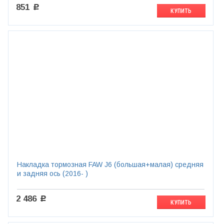
851
c
КУПИТЬ
Накладка тормозная FAW J6 (большая+малая) средняя
и задняя ось (2016- )
2 486
c
КУПИТЬ