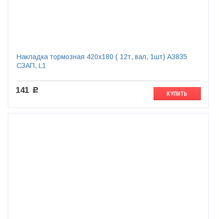
Накладка тормозная 420х180 ( 12т, вал, 1шт) A3835
СЗАП, L1
141
c
КУПИТЬ