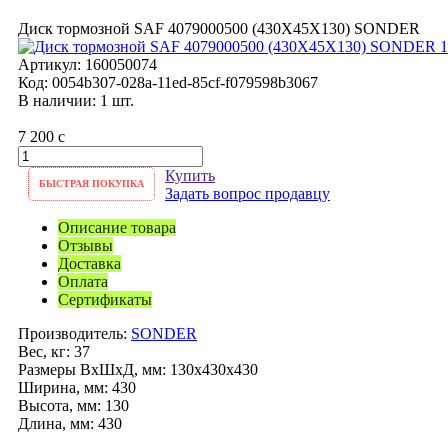
Диск тормозной SAF 4079000500 (430X45X130) SONDER
Артикул:
160050074
Код:
0054b307-028a-11ed-85cf-f079598b3067
В наличии: 1 шт.
7 200
c
Купить
БЫСТРАЯ ПОКУПКА
Задать вопрос продавцу
Описание товара
Отзывы
Доставка
Оплата
Сертификаты
Производитель:
SONDER
Вес, кг:
37
Размеры ВхШхД, мм:
130x430x430
Ширина, мм:
430
Высота, мм:
130
Длина, мм:
430