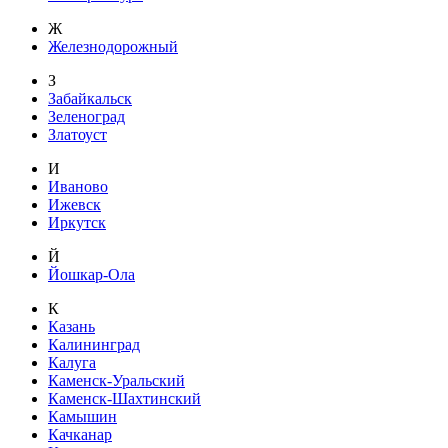
Ж
Железнодорожный
З
Забайкальск
Зеленоград
Златоуст
И
Иваново
Ижевск
Иркутск
Й
Йошкар-Ола
К
Казань
Калининград
Калуга
Каменск-Уральский
Каменск-Шахтинский
Камышин
Качканар