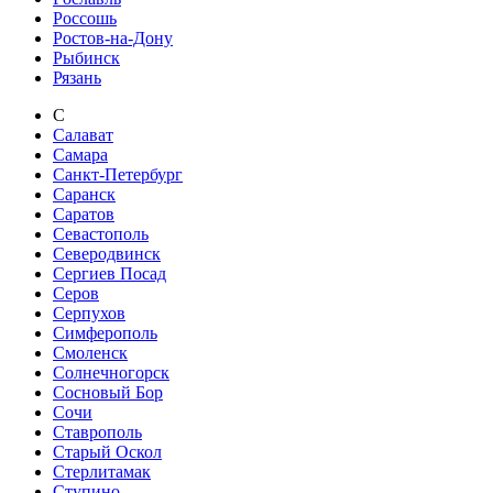
Россошь
Ростов-на-Дону
Рыбинск
Рязань
С
Салават
Самара
Санкт-Петербург
Саранск
Саратов
Севастополь
Северодвинск
Сергиев Посад
Серов
Серпухов
Симферополь
Смоленск
Солнечногорск
Сосновый Бор
Сочи
Ставрополь
Старый Оскол
Стерлитамак
Ступино