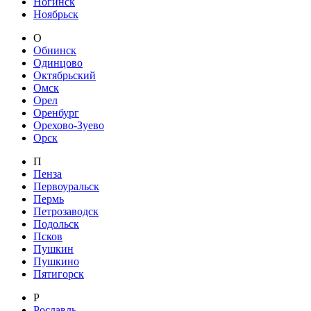
Ногинск
Ноябрьск
О
Обнинск
Одинцово
Октябрьский
Омск
Орел
Оренбург
Орехово-Зуево
Орск
П
Пенза
Первоуральск
Пермь
Петрозаводск
Подольск
Псков
Пушкин
Пушкино
Пятигорск
Р
Рославль