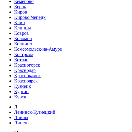
Кемерово
Керчь
Киров
Кирово-Чепецк
Клин
Клинцы
Ковров
Коломна
Колпино
Комсомольск-на-Амуре
Кострома
Котлас
Красногорск
Краснодар
Краснокамск
Красноярск
Кузнецк
Курган
Курск
Л
Ленинск-Кузнецкий
Ливны
Липецк