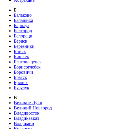
Астрахань
Б
Балаково
Балашиха
Барнаул
Белгород
Белорецк
Бердск
Березники
Бийск
Бишкек
Благовещенск
Борисоглебск
Боровичи
Братск
Брянск
Бузулук
В
Великие Луки
Великий Новгород
Владивосток
Владикавказ
Владимир
Волгоград