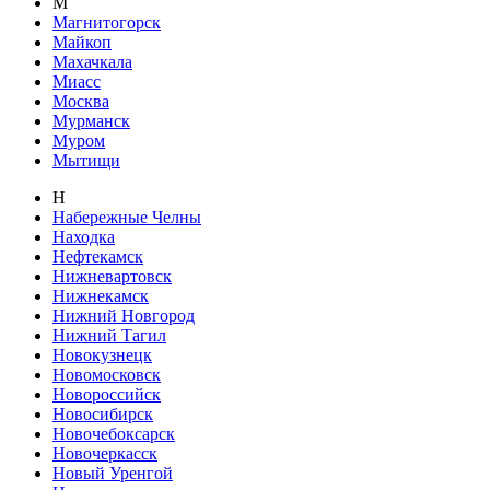
М
Магнитогорск
Майкоп
Махачкала
Миасс
Москва
Мурманск
Муром
Мытищи
Н
Набережные Челны
Находка
Нефтекамск
Нижневартовск
Нижнекамск
Нижний Новгород
Нижний Тагил
Новокузнецк
Новомосковск
Новороссийск
Новосибирск
Новочебоксарск
Новочеркасск
Новый Уренгой