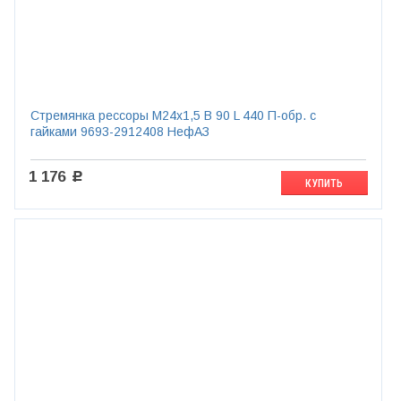
Стремянка рессоры М24х1,5 B 90 L 440 П-обр. с
гайками 9693-2912408 НефАЗ
1 176
c
КУПИТЬ