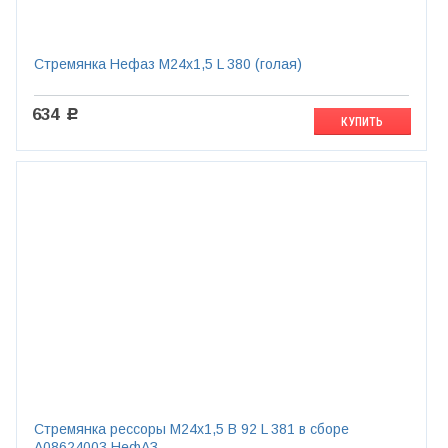
Стремянка Нефаз М24х1,5 L 380 (голая)
634
c
КУПИТЬ
Стремянка рессоры М24х1,5 B 92 L 381 в сборе
А08624003 НефАЗ