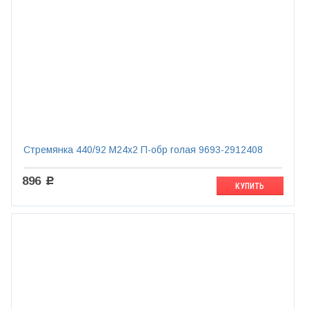
Стремянка 440/92 М24х2 П-обр голая 9693-2912408
896
c
КУПИТЬ