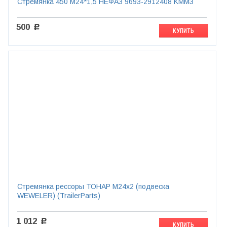
Стремянка 450 М24*1,5 НЕФАЗ 9693-2912408 KMMЗ
500
c
КУПИТЬ
Стремянка рессоры ТОНАР М24х2 (подвеска
WEWELER) (TrailerParts)
1 012
c
КУПИТЬ