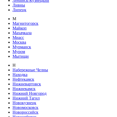
Ленинск-Кузнецкий
Ливны
Липецк
М
Магнитогорск
Майкоп
Махачкала
Миасс
Москва
Мурманск
Муром
Мытищи
Н
Набережные Челны
Находка
Нефтекамск
Нижневартовск
Нижнекамск
Нижний Новгород
Нижний Тагил
Новокузнецк
Новомосковск
Новороссийск
Новосибирск