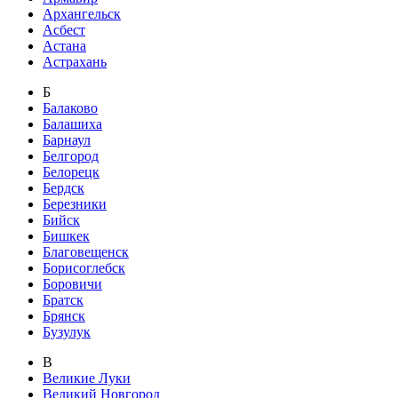
Архангельск
Асбест
Астана
Астрахань
Б
Балаково
Балашиха
Барнаул
Белгород
Белорецк
Бердск
Березники
Бийск
Бишкек
Благовещенск
Борисоглебск
Боровичи
Братск
Брянск
Бузулук
В
Великие Луки
Великий Новгород