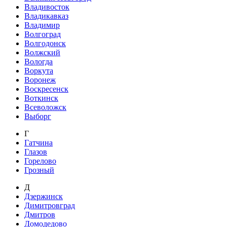
Владивосток
Владикавказ
Владимир
Волгоград
Волгодонск
Волжский
Вологда
Воркута
Воронеж
Воскресенск
Воткинск
Всеволожск
Выборг
Г
Гатчина
Глазов
Горелово
Грозный
Д
Дзержинск
Димитровград
Дмитров
Домодедово