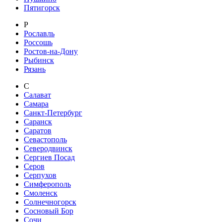
Пятигорск
Р
Рославль
Россошь
Ростов-на-Дону
Рыбинск
Рязань
С
Салават
Самара
Санкт-Петербург
Саранск
Саратов
Севастополь
Северодвинск
Сергиев Посад
Серов
Серпухов
Симферополь
Смоленск
Солнечногорск
Сосновый Бор
Сочи