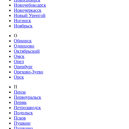
Новочебоксарск
Новочеркасск
Новый Уренгой
Ногинск
Ноябрьск
О
Обнинск
Одинцово
Октябрьский
Омск
Орел
Оренбург
Орехово-Зуево
Орск
П
Пенза
Первоуральск
Пермь
Петрозаводск
Подольск
Псков
Пушкин
Пушкино