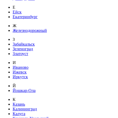
Е
Ейск
Екатеринбург
Ж
Железнодорожный
З
Забайкальск
Зеленоград
Златоуст
И
Иваново
Ижевск
Иркутск
Й
Йошкар-Ола
К
Казань
Калининград
Калуга