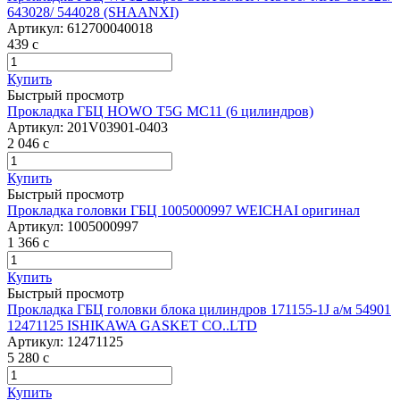
643028/ 544028 (SHAANXI)
Артикул:
612700040018
439
c
Купить
Быстрый просмотр
Прокладка ГБЦ HOWO T5G MC11 (6 цилиндров)
Артикул:
201V03901-0403
2 046
c
Купить
Быстрый просмотр
Прокладка головки ГБЦ 1005000997 WEICHAI оригинал
Артикул:
1005000997
1 366
c
Купить
Быстрый просмотр
Прокладка ГБЦ головки блока цилиндров 171155-1J а/м 54901
12471125 ISHIKAWA GASKET CO..LTD
Артикул:
12471125
5 280
c
Купить