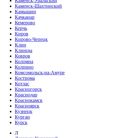
Каменск-Уральский
Каменск-Шахтинский
Камышин
Качканар
Кемерово
Керчь
Киров
Кирово-Чепецк
Клин
Клинцы
Ковров
Коломна
Колпино
Комсомольск-на-Амуре
Кострома
Котлас
Красногорск
Краснодар
Краснокамск
Красноярск
Кузнецк
Курган
Курск
Л