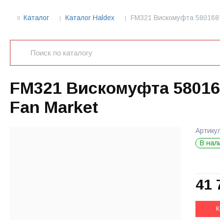
Каталог
Каталог Haldex
FM321 Вискомуфта 580168
FM321 Вискомуфта 58016
Fan Market
Артику
В нал
41 
К