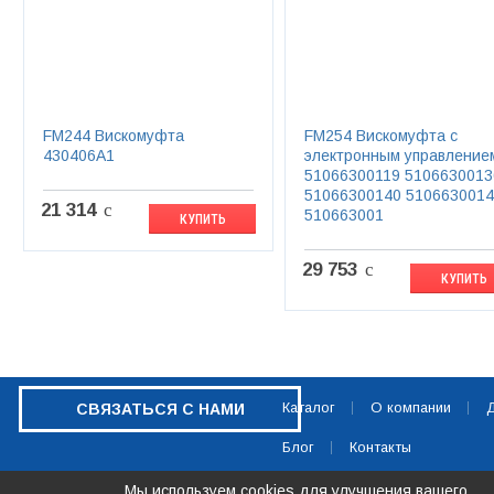
FM244 Вискомуфта
FM254 Вискомуфта с
430406A1
электронным управление
51066300119 5106630013
51066300140 510663001
21 314
c
510663001
КУПИТЬ
29 753
c
КУПИТЬ
Каталог
О компании
Д
СВЯЗАТЬСЯ С НАМИ
Блог
Контакты
Мы используем cookies для улучшения вашего