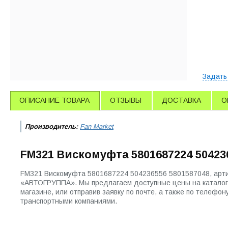
Задать
ОПИСАНИЕ ТОВАРА
ОТЗЫВЫ
ДОСТАВКА
О
Производитель:
Fan Market
FM321 Вискомуфта 5801687224 50423
FM321 Вискомуфта 5801687224 504236556 5801587048, арти
«АВТОГРУППА». Мы предлагаем доступные цены на каталог 
магазине, или отправив заявку по почте, а также по телеф
транспортными компаниями.