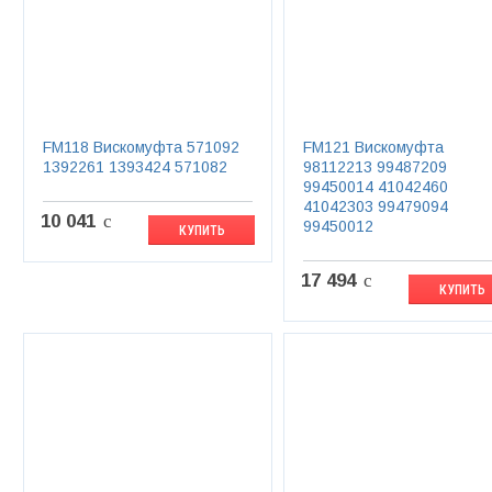
FM118 Вискомуфта 571092
FM121 Вискомуфта
1392261 1393424 571082
98112213 99487209
99450014 41042460
41042303 99479094
10 041
c
99450012
КУПИТЬ
17 494
c
КУПИТЬ