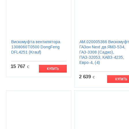
Вискомуфта вентилятора
AM.020005366 Вискомуф
1308060T0500 DongFeng
ГАЗон Next дв.ЯМЗ-534,
DFL4251 (Krauf)
ГАЗ-3308 (Садко),
ПАЗ-32053, КАВЗ-4235,
Евро-4, (4)
15 767
c
КУПИТЬ
2 639
c
КУПИТЬ