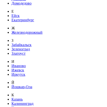
Домодедово
Е
Ейск
Екатеринбург
Ж
Железнодорожный
З
Забайкальск
Зеленоград
Златоуст
И
Иваново
Ижевск
Иркутск
Й
Йошкар-Ола
К
Казань
Калининград