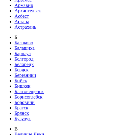
Армавир
Архангельск
Асбест
Астана
Астрахань
Б
Балаково
Балашиха
Барнаул
Белгород
Белорецк
Бердск
Березники
Бийск
Бишкек
Благовещенск
Борисоглебск
Боровичи
Братск
Брянск
Бузулук
В
Великие Луки