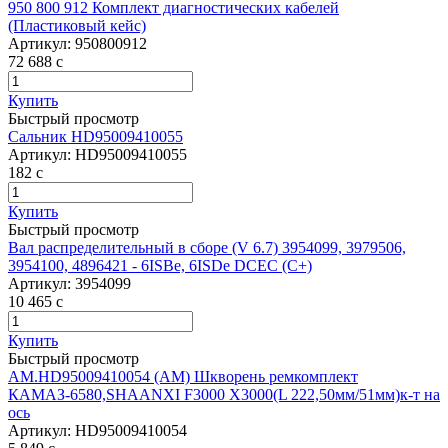
950 800 912 Комплект диагностических кабелей
(Пластиковый кейс)
Артикул:
950800912
72 688
c
Купить
Быстрый просмотр
Сальник HD95009410055
Артикул:
HD95009410055
182
c
Купить
Быстрый просмотр
Вал распределительный в сборе (V 6.7) 3954099, 3979506,
3954100, 4896421 - 6ISBe, 6ISDe DCEC (С+)
Артикул:
3954099
10 465
c
Купить
Быстрый просмотр
AM.HD95009410054 (АМ) Шкворень ремкомплект
КАМАЗ-6580,SHAANXI F3000 X3000(L 222,50мм/51мм)к-т на
ось
Артикул:
HD95009410054