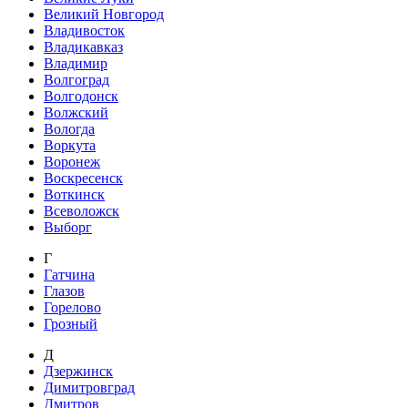
Великий Новгород
Владивосток
Владикавказ
Владимир
Волгоград
Волгодонск
Волжский
Вологда
Воркута
Воронеж
Воскресенск
Воткинск
Всеволожск
Выборг
Г
Гатчина
Глазов
Горелово
Грозный
Д
Дзержинск
Димитровград
Дмитров