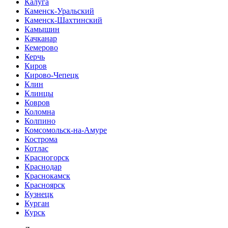
Калуга
Каменск-Уральский
Каменск-Шахтинский
Камышин
Качканар
Кемерово
Керчь
Киров
Кирово-Чепецк
Клин
Клинцы
Ковров
Коломна
Колпино
Комсомольск-на-Амуре
Кострома
Котлас
Красногорск
Краснодар
Краснокамск
Красноярск
Кузнецк
Курган
Курск