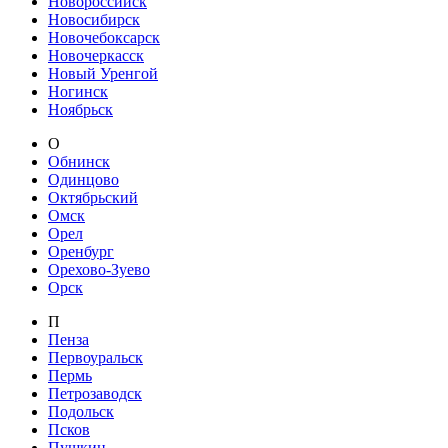
Новороссийск
Новосибирск
Новочебоксарск
Новочеркасск
Новый Уренгой
Ногинск
Ноябрьск
О
Обнинск
Одинцово
Октябрьский
Омск
Орел
Оренбург
Орехово-Зуево
Орск
П
Пенза
Первоуральск
Пермь
Петрозаводск
Подольск
Псков
Пушкин