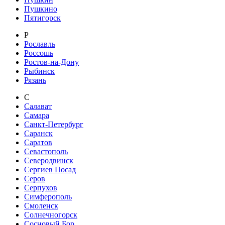
Пушкино
Пятигорск
Р
Рославль
Россошь
Ростов-на-Дону
Рыбинск
Рязань
С
Салават
Самара
Санкт-Петербург
Саранск
Саратов
Севастополь
Северодвинск
Сергиев Посад
Серов
Серпухов
Симферополь
Смоленск
Солнечногорск
Сосновый Бор