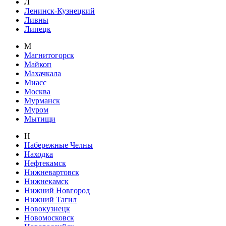
Л
Ленинск-Кузнецкий
Ливны
Липецк
М
Магнитогорск
Майкоп
Махачкала
Миасс
Москва
Мурманск
Муром
Мытищи
Н
Набережные Челны
Находка
Нефтекамск
Нижневартовск
Нижнекамск
Нижний Новгород
Нижний Тагил
Новокузнецк
Новомосковск