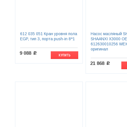
612 035 051 Кран уровня пола
Насос масляный 
EGP, тип 3, порта push-in 8*1
SHAANXI X3000 O
612630010256 WEI
оригинал
9 088
c
КУПИТЬ
21 868
c