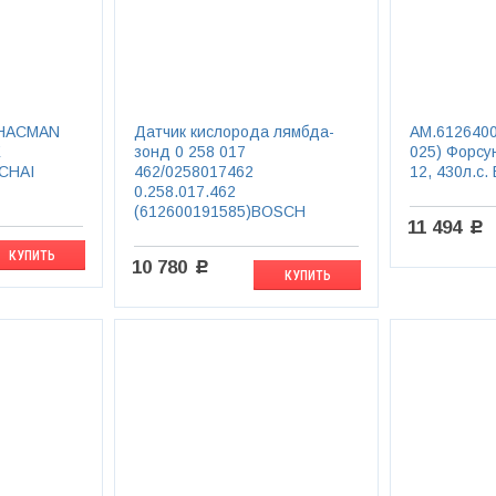
SHACMAN
Датчик кислорода лямбда-
AM.6126400
E
зонд 0 258 017
025) Форсу
CHAI
462/0258017462
12, 430л.с.
0.258.017.462
(612600191585)BOSCH
11 494
c
КУПИТЬ
10 780
c
КУПИТЬ