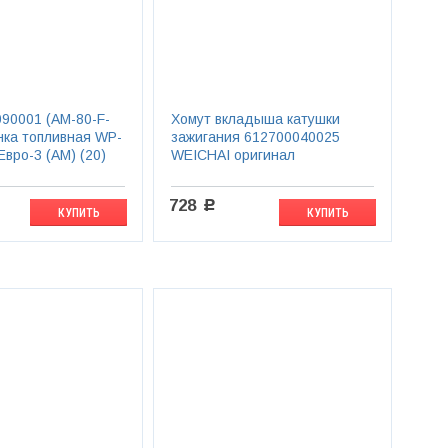
90001 (AM-80-F-
Хомут вкладыша катушки
нка топливная WP-
зажигания 612700040025
 Евро-3 (АМ) (20)
WEICHAI оригинал
728
c
КУПИТЬ
КУПИТЬ