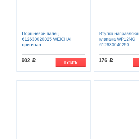
Поршневой палец
Втулка направляю
612630020025 WEICHAI
клапана WP12NG
оригинал
612630040250
902
176
c
c
КУПИТЬ