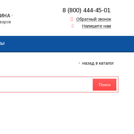
8 (800) 444-45-01
ЗИНА
+7 (917) 857-00-16
Обратный звонок
варов
Напишите нам
+7 (962) 573-06-64
ТЫ
назад в каталог