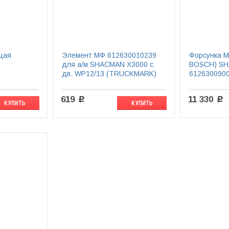
щая
Элемент МФ 612630010239
Форсунка 
для а/м SHACMAN X3000 с
BOSCH) SH
дв. WP12/13 (TRUCKMARK)
612630090
619
11 330
c
c
КУПИТЬ
КУПИТЬ