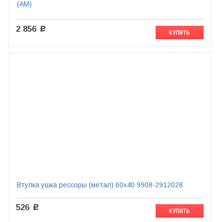
(АМ)
2 856
c
КУПИТЬ
Втулка ушка рессоры (метал) 60х40 9908-2912028
526
c
КУПИТЬ