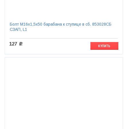
Болт М16х1,5х50 барабана к ступице в сб. 853028СБ
СЗАП, L1
127
c
КУПИТЬ