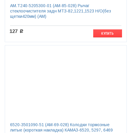
AM.T240-5205300-01 (AM-85-028) Рычаг
стеклоочистителя задн МТЗ-82,1221,1523 Н/О(без
щетки420мм) (АМ)
127
c
КУПИТЬ
6520-3501090-51 (AM-69-028) Колодки тормозные
литые (короткая накладка) КАМАЗ-6520, 5297, 6469