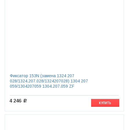
Фиксатор 153N (замена 1324 207
028/1324.207.028/1324207028) 1304 207
059/1304207059 1304.207.059 ZF
4 246
c
КУПИТЬ