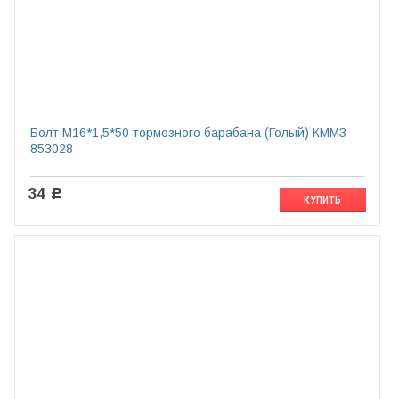
Болт М16*1,5*50 тормозного барабана (Голый) КММЗ
853028
34
c
КУПИТЬ