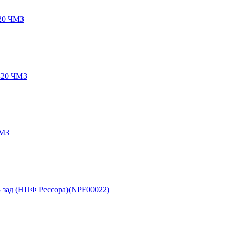
-20 ЧМЗ
3-20 ЧМЗ
ЧМЗ
3 зад (НПФ Рессора)(NPF00022)