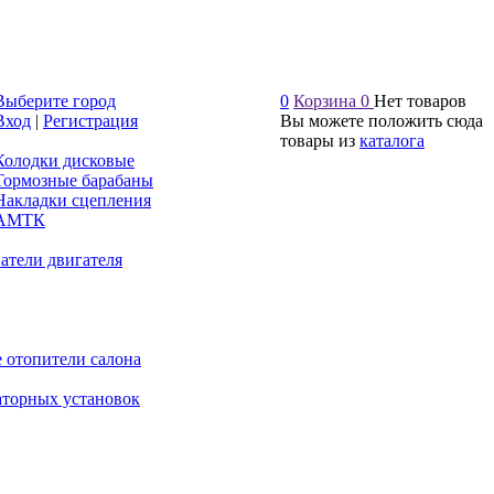
Выберите город
0
Корзина
0
Нет товаров
Вход
|
Регистрация
Вы можете положить сюда
товары из
каталога
Колодки дисковые
Тормозные барабаны
Накладки сцепления
АМТК
атели двигателя
 отопители салона
аторных установок