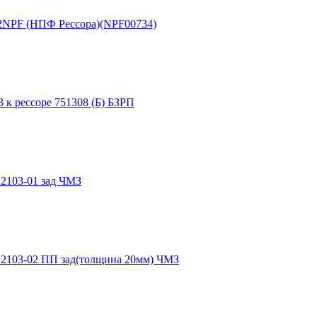
02NPF (НПФ Рессора)(NPF00734)
3 к рессоре 751308 (Б) БЗРП
12103-01 зад ЧМЗ
912103-02 ПП зад(толщина 20мм) ЧМЗ