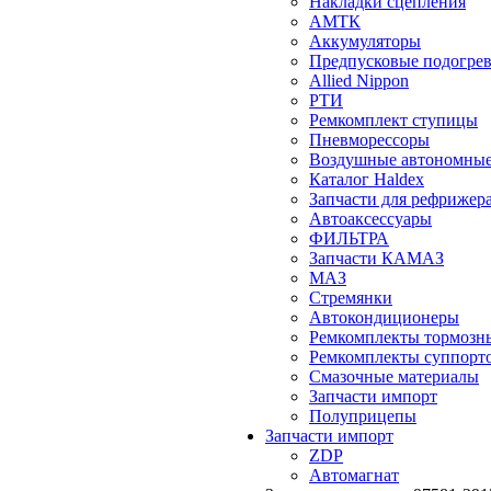
Накладки сцепления
АМТК
Аккумуляторы
Предпусковые подогрев
Allied Nippon
РТИ
Ремкомплект ступицы
Пневморессоры
Воздушные автономные
Каталог Haldex
Запчасти для рефрижер
Автоаксессуары
ФИЛЬТРА
Запчасти КАМАЗ
МАЗ
Стремянки
Автокондиционеры
Ремкомплекты тормозн
Ремкомплекты суппорт
Смазочные материалы
Запчасти импорт
Полуприцепы
Запчасти импорт
ZDP
Автомагнат