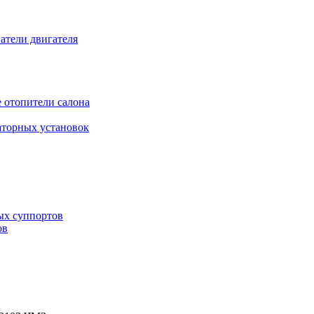
атели двигателя
 отопители салона
аторных установок
ых суппортов
ов