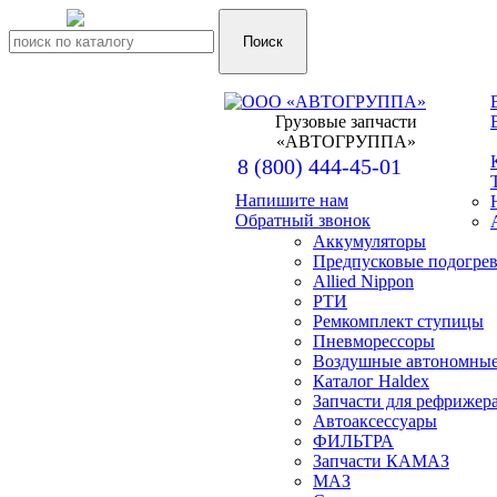
Грузовые запчасти
«АВТОГРУППА»
8 (800) 444-45-01
Напишите нам
+7 (917) 857-00-16
Обратный звонок
Аккумуляторы
+7 (962) 573-06-64
Предпусковые подогрев
Allied Nippon
РТИ
Ремкомплект ступицы
Пневморессоры
Воздушные автономные
Каталог Haldex
Запчасти для рефрижер
Автоаксессуары
ФИЛЬТРА
Запчасти КАМАЗ
МАЗ