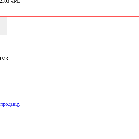
12103 ЧМЗ
 ЧМЗ
 продавцу