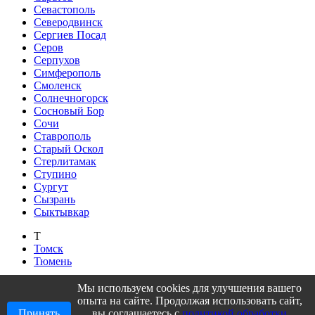
Севастополь
Северодвинск
Сергиев Посад
Серов
Серпухов
Симферополь
Смоленск
Солнечногорск
Сосновый Бор
Сочи
Ставрополь
Старый Оскол
Стерлитамак
Ступино
Сургут
Сызрань
Сыктывкар
Т
Томск
Тюмень
У
Мы используем cookies для улучшения вашего
Уфа
опыта на сайте. Продолжая использовать сайт,
Принять
вы соглашаетесь с
политикой обработки