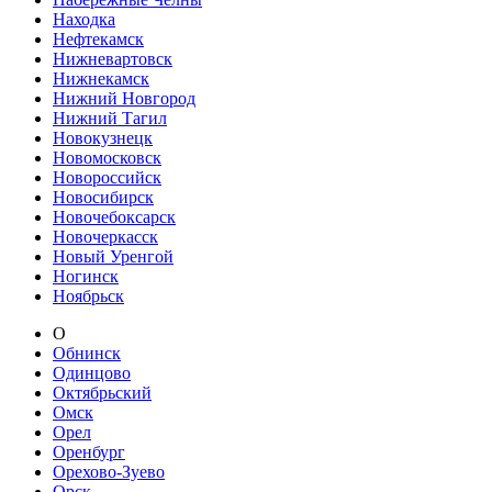
Находка
Нефтекамск
Нижневартовск
Нижнекамск
Нижний Новгород
Нижний Тагил
Новокузнецк
Новомосковск
Новороссийск
Новосибирск
Новочебоксарск
Новочеркасск
Новый Уренгой
Ногинск
Ноябрьск
О
Обнинск
Одинцово
Октябрьский
Омск
Орел
Оренбург
Орехово-Зуево
Орск