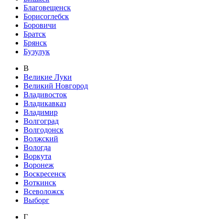
Благовещенск
Борисоглебск
Боровичи
Братск
Брянск
Бузулук
В
Великие Луки
Великий Новгород
Владивосток
Владикавказ
Владимир
Волгоград
Волгодонск
Волжский
Вологда
Воркута
Воронеж
Воскресенск
Воткинск
Всеволожск
Выборг
Г