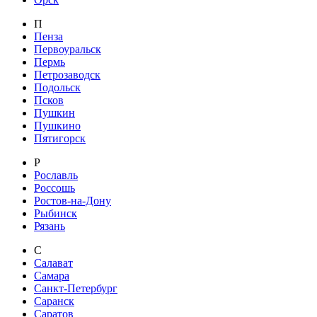
П
Пенза
Первоуральск
Пермь
Петрозаводск
Подольск
Псков
Пушкин
Пушкино
Пятигорск
Р
Рославль
Россошь
Ростов-на-Дону
Рыбинск
Рязань
С
Салават
Самара
Санкт-Петербург
Саранск
Саратов