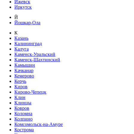
Ижевск
Иркутск
Й
Йошкар-Ола
К
Казань
Калининград
Калуга
Каменск-Уральский
Каменск-Шахтинский
Камышин
Качканар
Кемерово
Керчь
Киров
Кирово-Чепецк
Клин
Клинцы
Ковров
Коломна
Колпино
Комсомольск-на-Амуре
Кострома