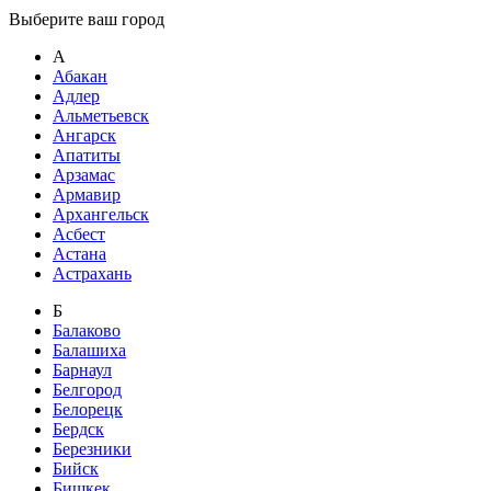
Выберите ваш город
А
Абакан
Адлер
Альметьевск
Ангарск
Апатиты
Арзамас
Армавир
Архангельск
Асбест
Астана
Астрахань
Б
Балаково
Балашиха
Барнаул
Белгород
Белорецк
Бердск
Березники
Бийск
Бишкек