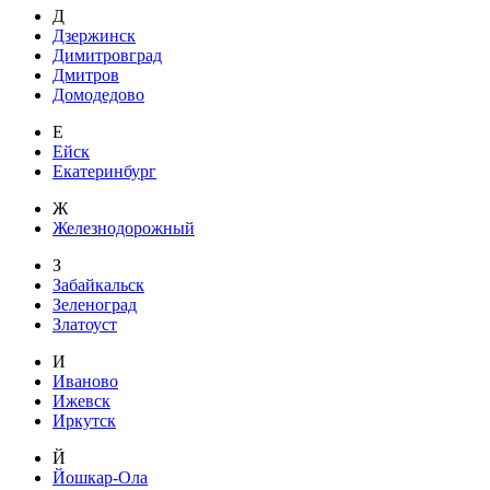
Д
Дзержинск
Димитровград
Дмитров
Домодедово
Е
Ейск
Екатеринбург
Ж
Железнодорожный
З
Забайкальск
Зеленоград
Златоуст
И
Иваново
Ижевск
Иркутск
Й
Йошкар-Ола