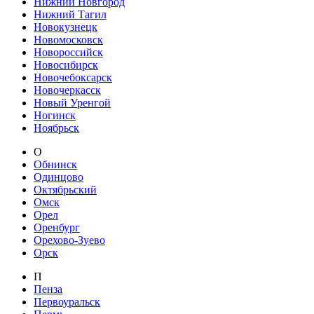
Нижний Новгород
Нижний Тагил
Новокузнецк
Новомосковск
Новороссийск
Новосибирск
Новочебоксарск
Новочеркасск
Новый Уренгой
Ногинск
Ноябрьск
О
Обнинск
Одинцово
Октябрьский
Омск
Орел
Оренбург
Орехово-Зуево
Орск
П
Пенза
Первоуральск