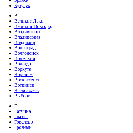
Брянск
Бузулук
В
Великие Луки
Великий Новгород
Владивосток
Владикавказ
Владимир
Волгоград
Волгодонск
Волжский
Вологда
Воркута
Воронеж
Воскресенск
Воткинск
Всеволожск
Выборг
Г
Гатчина
Глазов
Горелово
Грозный