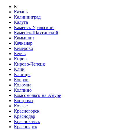
К
Казань
Калининград
Калуга
Каменск-Уральский
Каменск-Шахтинский
Камышин
Качканар
Кемерово
Керчь
Киров
Кирово-Чепецк
Клин
Клинцы
Ковров
Коломна
Колпино
Комсомольск-на-Амуре
Кострома
Котлас
Красногорск
Краснодар
Краснокамск
Красноярск