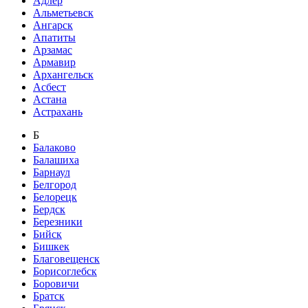
Адлер
Альметьевск
Ангарск
Апатиты
Арзамас
Армавир
Архангельск
Асбест
Астана
Астрахань
Б
Балаково
Балашиха
Барнаул
Белгород
Белорецк
Бердск
Березники
Бийск
Бишкек
Благовещенск
Борисоглебск
Боровичи
Братск