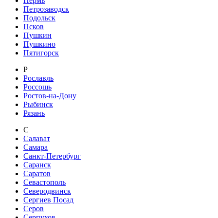
Пермь
Петрозаводск
Подольск
Псков
Пушкин
Пушкино
Пятигорск
Р
Рославль
Россошь
Ростов-на-Дону
Рыбинск
Рязань
С
Салават
Самара
Санкт-Петербург
Саранск
Саратов
Севастополь
Северодвинск
Сергиев Посад
Серов
Серпухов