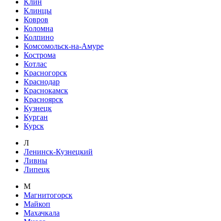
Клин
Клинцы
Ковров
Коломна
Колпино
Комсомольск-на-Амуре
Кострома
Котлас
Красногорск
Краснодар
Краснокамск
Красноярск
Кузнецк
Курган
Курск
Л
Ленинск-Кузнецкий
Ливны
Липецк
М
Магнитогорск
Майкоп
Махачкала