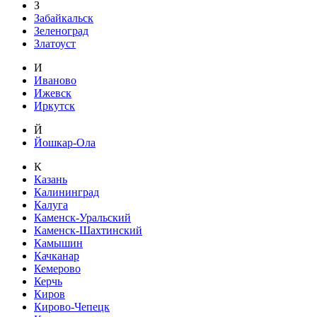
З
Забайкальск
Зеленоград
Златоуст
И
Иваново
Ижевск
Иркутск
Й
Йошкар-Ола
К
Казань
Калининград
Калуга
Каменск-Уральский
Каменск-Шахтинский
Камышин
Качканар
Кемерово
Керчь
Киров
Кирово-Чепецк