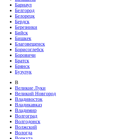
Барнаул
Белгород
Белорецк
Бердск
Березники
Бийск
Бишкек
Благовещенск
Борисоглебск
Боровичи
Братск
Брянск
Бузулук
В
Великие Луки
Великий Новгород
Владивосток
Владикавказ
Владимир
Волгоград
Волгодонск
Волжский
Вологда
Воркута