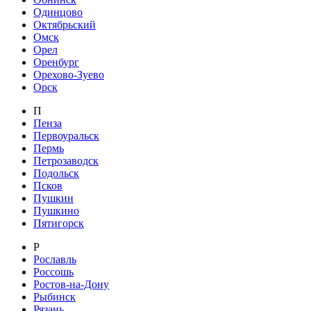
Одинцово
Октябрьский
Омск
Орел
Оренбург
Орехово-Зуево
Орск
П
Пенза
Первоуральск
Пермь
Петрозаводск
Подольск
Псков
Пушкин
Пушкино
Пятигорск
Р
Рославль
Россошь
Ростов-на-Дону
Рыбинск
Рязань