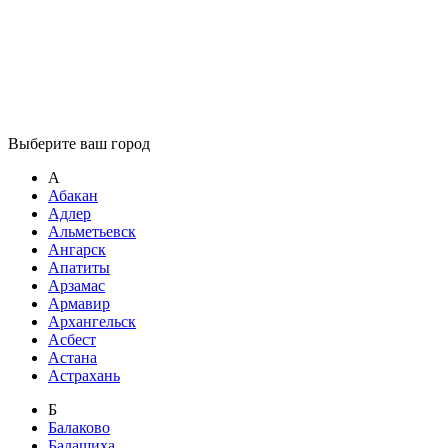
Выберите ваш город
А
Абакан
Адлер
Альметьевск
Ангарск
Апатиты
Арзамас
Армавир
Архангельск
Асбест
Астана
Астрахань
Б
Балаково
Балашиха