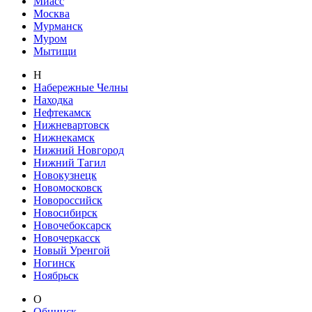
Миасс
Москва
Мурманск
Муром
Мытищи
Н
Набережные Челны
Находка
Нефтекамск
Нижневартовск
Нижнекамск
Нижний Новгород
Нижний Тагил
Новокузнецк
Новомосковск
Новороссийск
Новосибирск
Новочебоксарск
Новочеркасск
Новый Уренгой
Ногинск
Ноябрьск
О
Обнинск