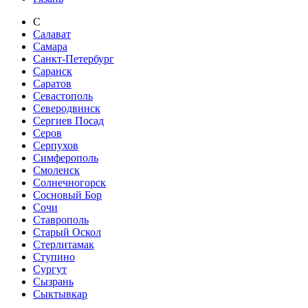
С
Салават
Самара
Санкт-Петербург
Саранск
Саратов
Севастополь
Северодвинск
Сергиев Посад
Серов
Серпухов
Симферополь
Смоленск
Солнечногорск
Сосновый Бор
Сочи
Ставрополь
Старый Оскол
Стерлитамак
Ступино
Сургут
Сызрань
Сыктывкар