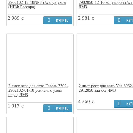
2902102-12-10NPF с/х с ук ухом
2902050-12-10 мл укороч.с/х 
(НПФ Рессора)
ЧМЗ
2 989
c
2 981
c
КУПИТЬ
КУП
2 лист ресс для авто Газель 3302-
2 лист ресс для авто Уаз 3962
2902102-01-10 усилен. с ухом
2912050 зад с/х ЧМЗ
перед ЧМЗ
4 360
c
КУП
1 917
c
КУПИТЬ