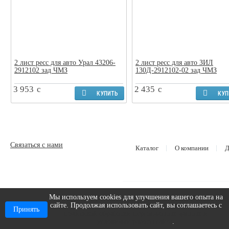
2 лист ресс для авто Урал 43206-
2 лист ресс для авто ЗИЛ
2912102 зад ЧМЗ
130Д-2912102-02 зад ЧМЗ
3 953
c
2 435
c
КУПИТЬ
КУП
Связаться с нами
Каталог
О компании
Д
Мы используем cookies для улучшения вашего опыта на
сайте. Продолжая использовать сайт, вы соглашаетесь с
2026 © ООО «АВТОГРУППА»
Принять
ИНН 1650390423 ОГРН: 1201600029267
политикой обработки персональных данных и
|
Пользовательское соглашение
|
Карта сайта
условиями работы сайта
.