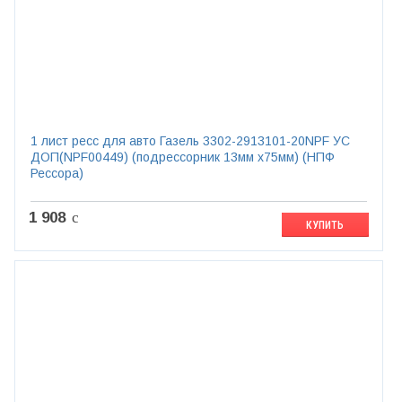
1 лист ресс для авто Газель 3302-2913101-20NPF УС
ДОП(NPF00449) (подрессорник 13мм х75мм) (НПФ
Рессора)
1 908
c
КУПИТЬ