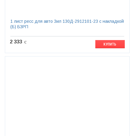
1 лист ресс для авто Зил 130Д-2912101-23 с накладкой
(Б) БЗРП
2 333
c
КУПИТЬ