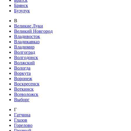
Братск
Брянск
Бузулук
В
Великие Луки
Великий Новгород
Владивосток
Владикавказ
Владимир
Волгоград
Волгодонск
Волжский
Вологда
Воркута
Воронеж
Воскресенск
Воткинск
Всеволожск
Выборг
Г
Гатчина
Глазов
Горелово
Грозный