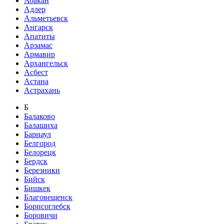
Абакан
Адлер
Альметьевск
Ангарск
Апатиты
Арзамас
Армавир
Архангельск
Асбест
Астана
Астрахань
Б
Балаково
Балашиха
Барнаул
Белгород
Белорецк
Бердск
Березники
Бийск
Бишкек
Благовещенск
Борисоглебск
Боровичи