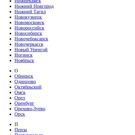
Нижнекамск
Нижний Новгород
Нижний Тагил
Новокузнецк
Новомосковск
Новороссийск
Новосибирск
Новочебоксарск
Новочеркасск
Новый Уренгой
Ногинск
Ноябрьск
О
Обнинск
Одинцово
Октябрьский
Омск
Орел
Оренбург
Орехово-Зуево
Орск
П
Пенза