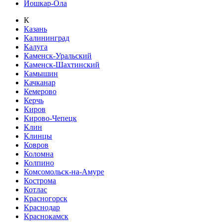
Йошкар-Ола
К
Казань
Калининград
Калуга
Каменск-Уральский
Каменск-Шахтинский
Камышин
Качканар
Кемерово
Керчь
Киров
Кирово-Чепецк
Клин
Клинцы
Ковров
Коломна
Колпино
Комсомольск-на-Амуре
Кострома
Котлас
Красногорск
Краснодар
Краснокамск