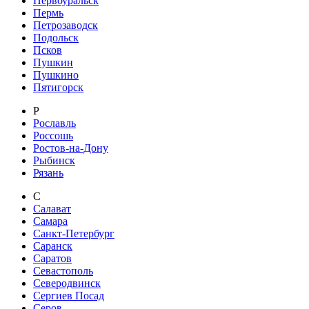
Первоуральск
Пермь
Петрозаводск
Подольск
Псков
Пушкин
Пушкино
Пятигорск
Р
Рославль
Россошь
Ростов-на-Дону
Рыбинск
Рязань
С
Салават
Самара
Санкт-Петербург
Саранск
Саратов
Севастополь
Северодвинск
Сергиев Посад
Серов