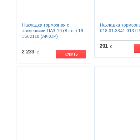
Накладка тормозная с
Накладка тормозн
заклепками ПАЗ-16 (8 шт.) 16-
018.01.3341-013 П
3502110 (АККОР)
291
c
2 233
c
КУПИТЬ