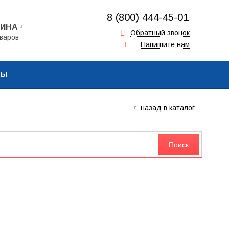
8 (800) 444-45-01
ЗИНА
+7 (917) 857-00-16
Обратный звонок
варов
Напишите нам
+7 (962) 573-06-64
ТЫ
назад в каталог