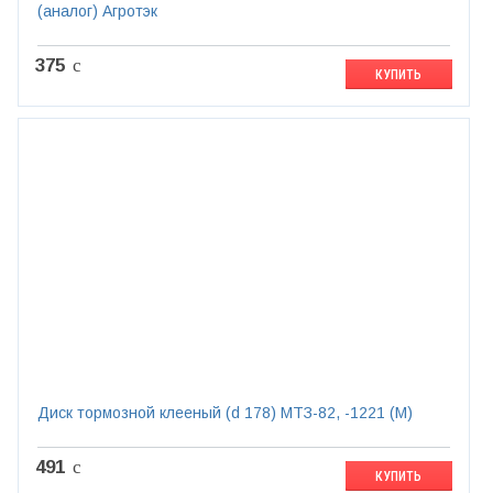
(аналог) Агротэк
375
c
КУПИТЬ
Диск тормозной клееный (d 178) МТЗ-82, -1221 (М)
491
c
КУПИТЬ