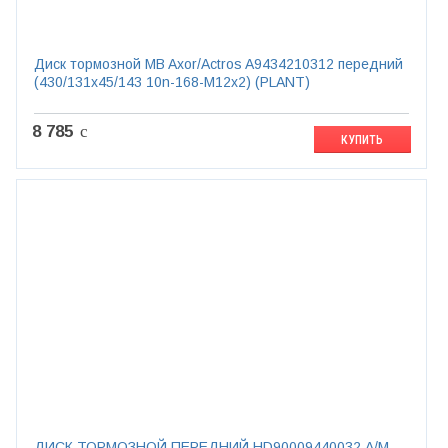
Диск тормозной MB Axor/Actros A9434210312 передний
(430/131x45/143 10n-168-M12x2) (PLANT)
8 785
c
КУПИТЬ
ДИСК ТОРМОЗНОЙ ПЕРЕДНИЙ HD90009440032 А/М