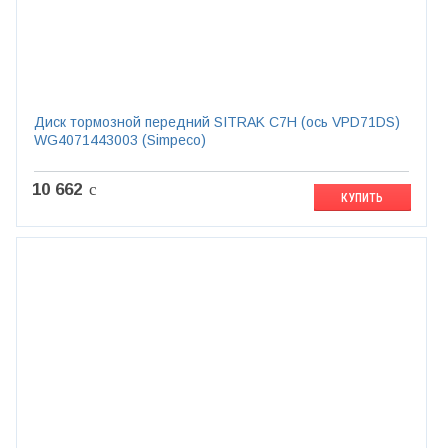
Диск тормозной передний SITRAK C7H (ось VPD71DS)
WG4071443003 (Simpeco)
10 662
c
КУПИТЬ