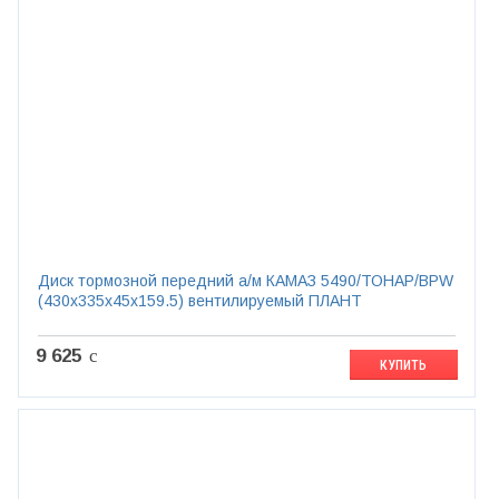
Диск тормозной передний а/м КАМАЗ 5490/ТОНАР/BPW
(430х335х45х159.5) вентилируемый ПЛАНТ
9 625
c
КУПИТЬ