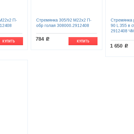
М22х2 П-
Стремянка 305/92 М22х2 П-
Стремянка 
912408
обр голая 308000.2912408
90 L 355 в 
2912408 Ч
784
c
КУПИТЬ
КУПИТЬ
1 650
c