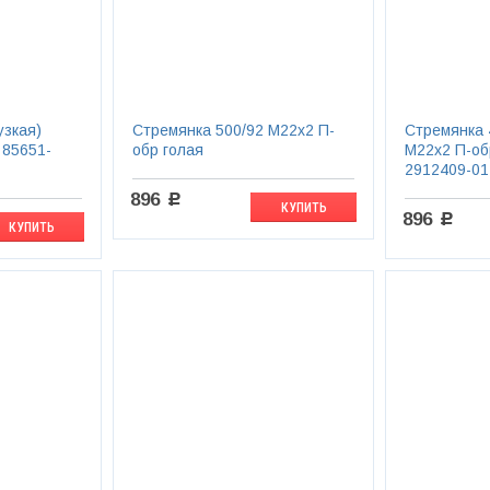
узкая)
Стремянка 500/92 М22х2 П-
Стремянка 
 85651-
обр голая
М22х2 П-об
2912409-01
896
c
КУПИТЬ
896
c
КУПИТЬ