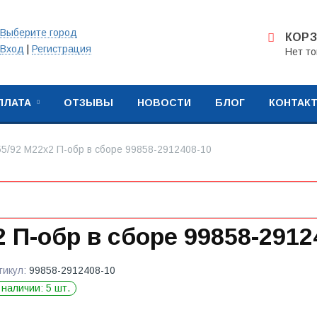
Выберите город
КОР
Вход
|
Регистрация
Нет то
ПЛАТА
ОТЗЫВЫ
НОВОСТИ
БЛОГ
КОНТАК
5/92 М22х2 П-обр в сборе 99858-2912408-10
 П-обр в сборе 99858-2912
тикул:
99858-2912408-10
 наличии: 5 шт.