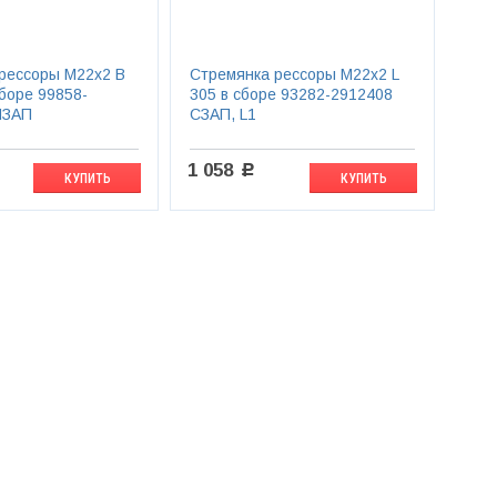
рессоры М22х2 B
Стремянка рессоры М22х2 L
сборе 99858-
305 в сборе 93282-2912408
МЗАП
СЗАП, L1
1 058
c
КУПИТЬ
КУПИТЬ