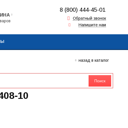
8 (800) 444-45-01
ЗИНА
+7 (917) 857-00-16
Обратный звонок
варов
Напишите нам
+7 (962) 573-06-64
ТЫ
назад в каталог
408-10