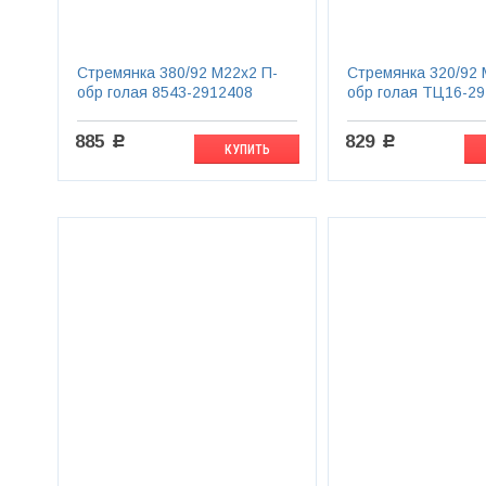
Стремянка 380/92 М22х2 П-
Стремянка 320/92 
обр голая 8543-2912408
обр голая ТЦ16-2
885
829
c
c
КУПИТЬ