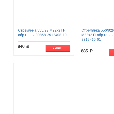
Стремянка 355/92 М22х2 П-
Стремянка 550/82(
обр голая 99858-2912408-10
М22х2 П-обр голая
2912410-01
840
c
КУПИТЬ
885
c