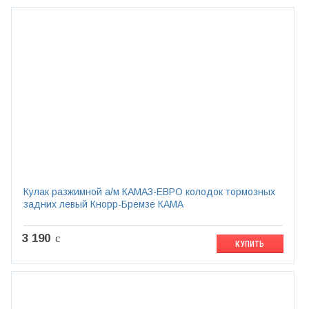
Кулак разжимной а/м КАМАЗ-ЕВРО колодок тормозных
задних левый Кнорр-Бремзе КАМА
3 190
c
КУПИТЬ