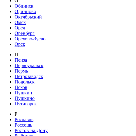
О
Обнинск
Одинцово
Октябрьский
Омск
Орел
Оренбург
Орехово-Зуево
Орск
П
Пенза
Первоуральск
Пермь
Петрозаводск
Подольск
Псков
Пушкин
Пушкино
Пятигорск
Р
Рославль
Россошь
Ростов-на-Дону
Рыбинск