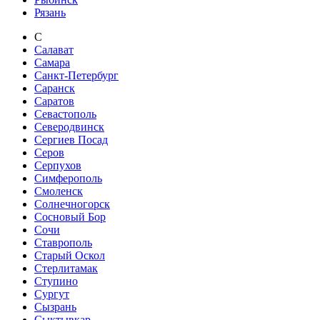
Рязань
С
Салават
Самара
Санкт-Петербург
Саранск
Саратов
Севастополь
Северодвинск
Сергиев Посад
Серов
Серпухов
Симферополь
Смоленск
Солнечногорск
Сосновый Бор
Сочи
Ставрополь
Старый Оскол
Стерлитамак
Ступино
Сургут
Сызрань
Сыктывкар