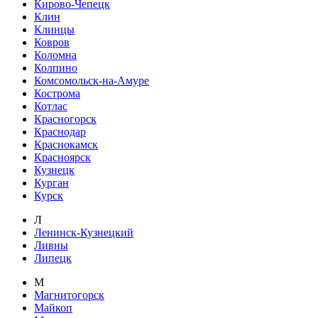
Кирово-Чепецк
Клин
Клинцы
Ковров
Коломна
Колпино
Комсомольск-на-Амуре
Кострома
Котлас
Красногорск
Краснодар
Краснокамск
Красноярск
Кузнецк
Курган
Курск
Л
Ленинск-Кузнецкий
Ливны
Липецк
М
Магнитогорск
Майкоп