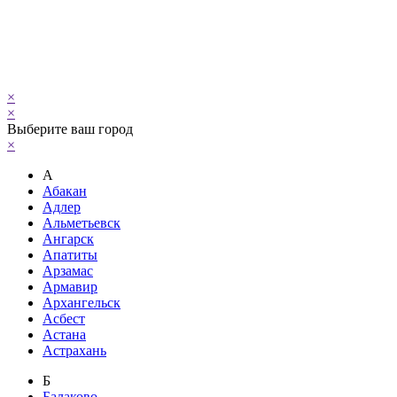
×
×
Выберите ваш город
×
А
Абакан
Адлер
Альметьевск
Ангарск
Апатиты
Арзамас
Армавир
Архангельск
Асбест
Астана
Астрахань
Б
Балаково