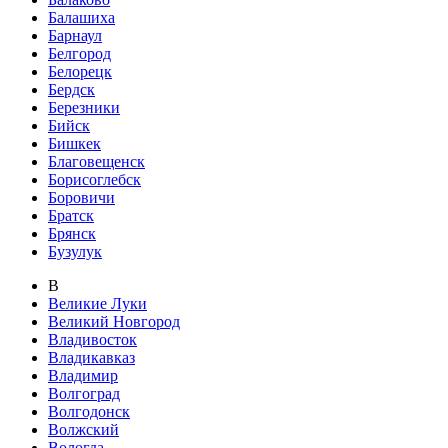
Балашиха
Барнаул
Белгород
Белорецк
Бердск
Березники
Бийск
Бишкек
Благовещенск
Борисоглебск
Боровичи
Братск
Брянск
Бузулук
В
Великие Луки
Великий Новгород
Владивосток
Владикавказ
Владимир
Волгоград
Волгодонск
Волжский
Вологда