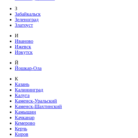
З
Забайкальск
Зеленоград
Златоуст
И
Иваново
Ижевск
Иркутск
Й
Йошкар-Ола
К
Казань
Калининград
Калуга
Каменск-Уральский
Каменск-Шахтинский
Камышин
Качканар
Кемерово
Керчь
Киров