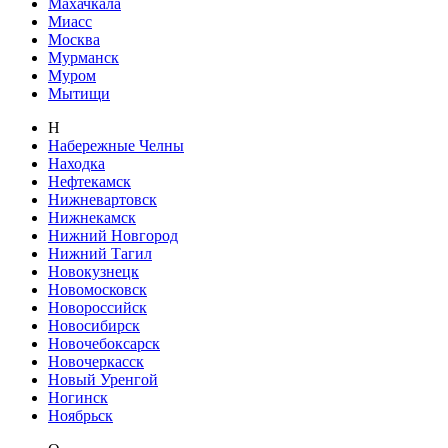
Махачкала
Миасс
Москва
Мурманск
Муром
Мытищи
Н
Набережные Челны
Находка
Нефтекамск
Нижневартовск
Нижнекамск
Нижний Новгород
Нижний Тагил
Новокузнецк
Новомосковск
Новороссийск
Новосибирск
Новочебоксарск
Новочеркасск
Новый Уренгой
Ногинск
Ноябрьск