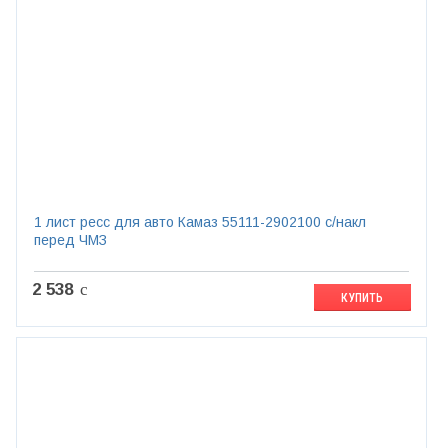
1 лист ресс для авто Камаз 55111-2902100 с/накл
перед ЧМЗ
2 538
c
КУПИТЬ