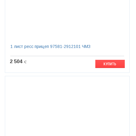
1 лист ресс прицеп 97581-2912101 ЧМЗ
2 504
c
КУПИТЬ