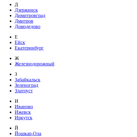
Д
Дзержинск
Димитровград
Дмитров
Домодедово
Е
Ейск
Екатеринбург
Ж
Железнодорожный
З
Забайкальск
Зеленоград
Златоуст
И
Иваново
Ижевск
Иркутск
Й
Йошкар-Ола