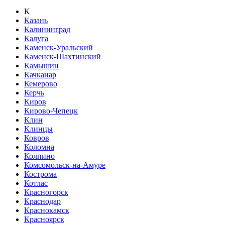
К
Казань
Калининград
Калуга
Каменск-Уральский
Каменск-Шахтинский
Камышин
Качканар
Кемерово
Керчь
Киров
Кирово-Чепецк
Клин
Клинцы
Ковров
Коломна
Колпино
Комсомольск-на-Амуре
Кострома
Котлас
Красногорск
Краснодар
Краснокамск
Красноярск