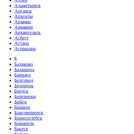
Адлер
Альметьевск
Ангарск
Апатиты
Арзамас
Армавир
Архангельск
Асбест
Астана
Астрахань
Б
Балаково
Балашиха
Барнаул
Белгород
Белорецк
Бердск
Березники
Бийск
Бишкек
Благовещенск
Борисоглебск
Боровичи
Братск