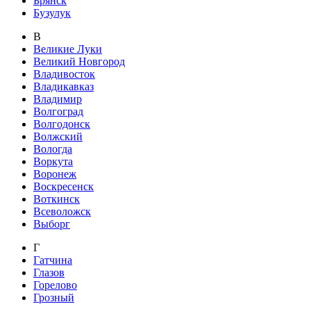
Брянск
Бузулук
В
Великие Луки
Великий Новгород
Владивосток
Владикавказ
Владимир
Волгоград
Волгодонск
Волжский
Вологда
Воркута
Воронеж
Воскресенск
Воткинск
Всеволожск
Выборг
Г
Гатчина
Глазов
Горелово
Грозный