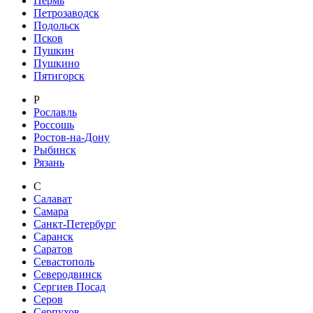
Пермь
Петрозаводск
Подольск
Псков
Пушкин
Пушкино
Пятигорск
Р
Рославль
Россошь
Ростов-на-Дону
Рыбинск
Рязань
С
Салават
Самара
Санкт-Петербург
Саранск
Саратов
Севастополь
Северодвинск
Сергиев Посад
Серов
Серпухов