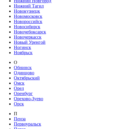
Нижний Новгород
Нижний Тагил
Новокузнецк
Новомосковск
Новороссийск
Новосибирск
Новочебоксарск
Новочеркасск
Новый Уренгой
Ногинск
Ноябрьск
О
Обнинск
Одинцово
Октябрьский
Омск
Орел
Оренбург
Орехово-Зуево
Орск
П
Пенза
Первоуральск