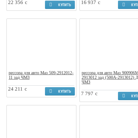
22 356
c
16 937
c
КУПИТЬ
КУП
рессора для авто Маз 509-2912012-
рессора для авто Маз 900906
11 зад ЧМЗ
2913012 зад (500А-2913012)
ЧМЗ
24 211
c
КУПИТЬ
7 797
c
КУП