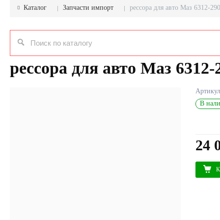
Каталог
Запчасти импорт
рессора для авто Маз 6312-29
рессора для авто Маз 6312-
Артику
В нали
24 