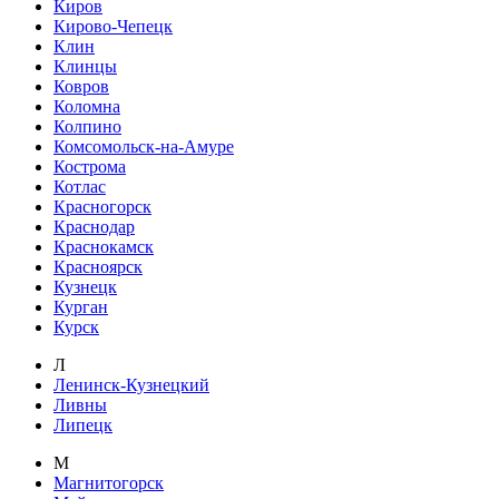
Киров
Кирово-Чепецк
Клин
Клинцы
Ковров
Коломна
Колпино
Комсомольск-на-Амуре
Кострома
Котлас
Красногорск
Краснодар
Краснокамск
Красноярск
Кузнецк
Курган
Курск
Л
Ленинск-Кузнецкий
Ливны
Липецк
М
Магнитогорск