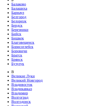
Балаково
Балашиха
Барнаул
Белгород
Белорецк
Бердск
Березники
Бийск
Бишкек
Благовещенск
Борисоглебск
Боровичи
Братск
Брянск
Бузулук
В
Великие Луки
Великий Новгород
Владивосток
Владикавказ
Владимир
Волгоград
Волгодонск
Волжский