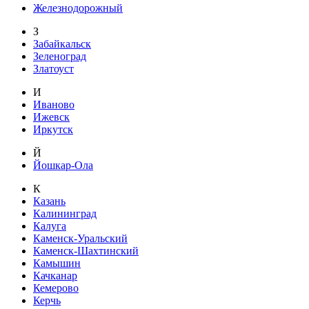
Железнодорожный
З
Забайкальск
Зеленоград
Златоуст
И
Иваново
Ижевск
Иркутск
Й
Йошкар-Ола
К
Казань
Калининград
Калуга
Каменск-Уральский
Каменск-Шахтинский
Камышин
Качканар
Кемерово
Керчь