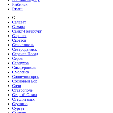
Рыбинск
Рязань
С
Салават
Самара
Санкт-Петербург
Саранск
Саратов
Севастополь
Северодвинск
Сергиев Посад
Серов
Серпухов
Симферополь
Смоленск
Солнечногорск
Сосновый Бор
Сочи
Ставрополь
Старый Оскол
Стерлитамак
Ступино
Сургут
Сызрань