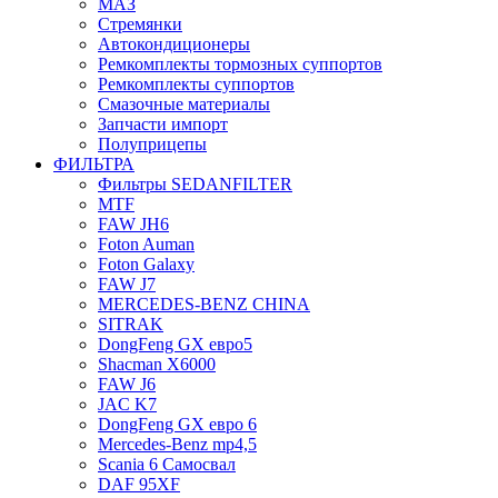
МАЗ
Стремянки
Автокондиционеры
Ремкомплекты тормозных суппортов
Ремкомплекты суппортов
Смазочные материалы
Запчасти импорт
Полуприцепы
ФИЛЬТРА
Фильтры SEDANFILTER
MTF
FAW JH6
Foton Auman
Foton Galaxy
FAW J7
MERCEDES-BENZ CHINA
SITRAK
DongFeng GX евро5
Shacman X6000
FAW J6
JAC K7
DongFeng GX евро 6
Mercedes-Benz mp4,5
Scania 6 Самосвал
DAF 95XF