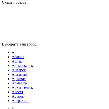
Схема проезда
Выберите ваш город
А
Абакан
Адлер
Альметьевск
Ангарск
Апатиты
Арзамас
Армавир
Архангельск
Асбест
Астана
Астрахань
Б