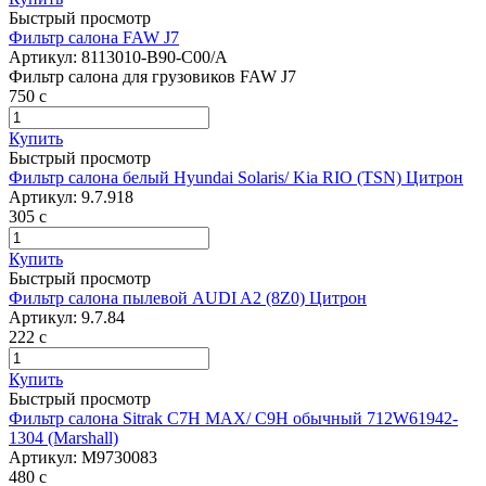
Быстрый просмотр
Фильтр салона FAW J7
Артикул:
8113010-В90-С00/A
Фильтр салона для грузовиков FAW J7
750
c
Купить
Быстрый просмотр
Фильтр салона белый Hyundai Solaris/ Kia RIO (TSN) Цитрон
Артикул:
9.7.918
305
c
Купить
Быстрый просмотр
Фильтр салона пылевой AUDI A2 (8Z0) Цитрон
Артикул:
9.7.84
222
c
Купить
Быстрый просмотр
Фильтр салона Sitrak C7H MAX/ C9H обычный 712W61942-
1304 (Marshall)
Артикул:
M9730083
480
c