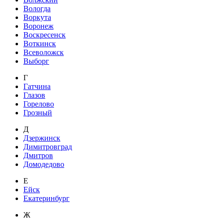
Вологда
Воркута
Воронеж
Воскресенск
Воткинск
Всеволожск
Выборг
Г
Гатчина
Глазов
Горелово
Грозный
Д
Дзержинск
Димитровград
Дмитров
Домодедово
Е
Ейск
Екатеринбург
Ж