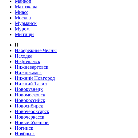
Майкоп
Махачкала
Миасс
Москва
Мурманск
Муром
Мытищи
Н
Набережные Челны
Находка
Нефтекамск
Нижневартовск
Нижнекамск
Нижний Новгород
Нижний Тагил
Новокузнецк
Новомосковск
Новороссийск
Новосибирск
Новочебоксарск
Новочеркасск
Новый Уренгой
Ногинск
Ноябрьск