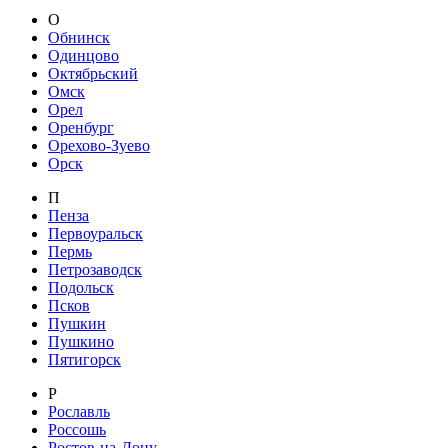
О
Обнинск
Одинцово
Октябрьский
Омск
Орел
Оренбург
Орехово-Зуево
Орск
П
Пенза
Первоуральск
Пермь
Петрозаводск
Подольск
Псков
Пушкин
Пушкино
Пятигорск
Р
Рославль
Россошь
Ростов-на-Дону